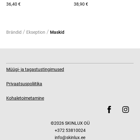
36,40 €
38,90 €
/
/
Brändid
Ekseption
Maskid
Müügi- ja tagastustingimused
Privaatsuspoliitika
Kohaletoimetamine
©2026 SKINLUX OÜ
+372 53810024
info@skinlux.ee