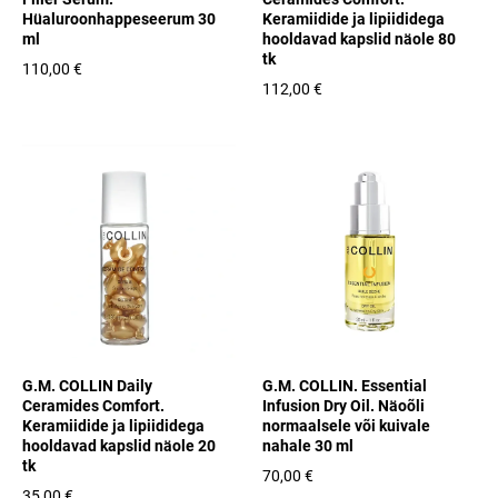
Hüaluroonhappeseerum 30
Keramiidide ja lipiididega
ml
hooldavad kapslid näole 80
tk
110,00 €
112,00 €
G.M. COLLIN Daily
G.M. COLLIN. Essential
Ceramides Comfort.
Infusion Dry Oil. Näoõli
Keramiidide ja lipiididega
normaalsele või kuivale
hooldavad kapslid näole 20
nahale 30 ml
tk
70,00 €
35,00 €