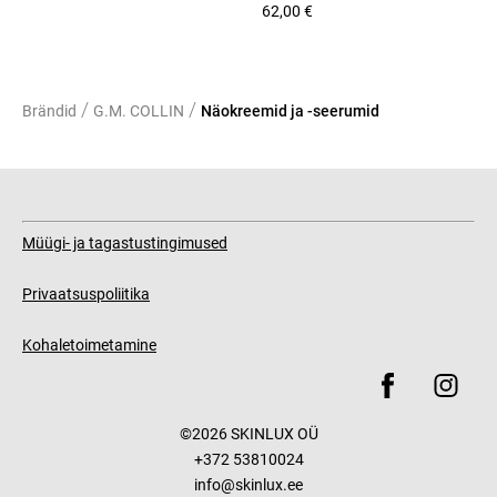
62,00 €
/
/
Brändid
G.M. COLLIN
Näokreemid ja -seerumid
Müügi- ja tagastustingimused
Privaatsuspoliitika
Kohaletoimetamine
©2026 SKINLUX OÜ
+372 53810024
info@skinlux.ee