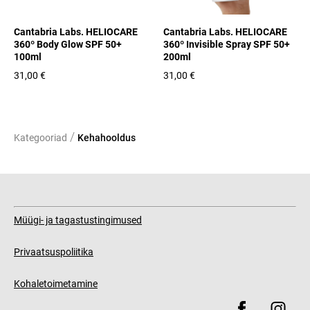
Cantabria Labs. HELIOCARE
Cantabria Labs. HELIOCARE
360º Body Glow SPF 50+
360º Invisible Spray SPF 50+
100ml
200ml
31,00 €
31,00 €
/
Kategooriad
Kehahooldus
Müügi- ja tagastustingimused
Privaatsuspoliitika
Kohaletoimetamine