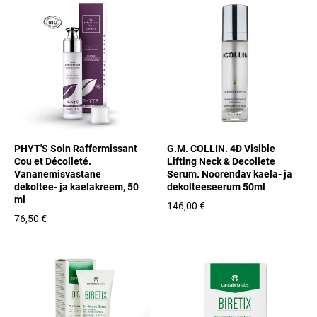
PHYT'S Soin Raffermissant
G.M. COLLIN. 4D Visible
Cou et Décolleté.
Lifting Neck & Decollete
Vananemisvastane
Serum. Noorendav kaela- ja
dekoltee- ja kaelakreem, 50
dekolteeseeru m 50ml
ml
146,00 €
76,50 €