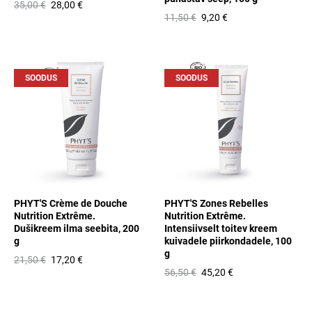
35,00 €
28,00 €
11,50 €
9,20 €
SOODUS
SOODUS
PHYT'S Crème de Douche
PHYT'S Zones Rebelles
Nutrition Extrême.
Nutrition Extrême.
Dušikreem ilma seebita, 200
Intensiivselt toitev kreem
g
kuivadele piirkondadele, 100
g
21,50 €
17,20 €
56,50 €
45,20 €