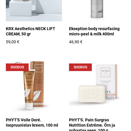
KRX Aesthetics NECK LIFT
Ekseption body resurfacing
CREAM, 50 gr
micro-peel & milk 400ml
59,00 €
46,90 €
SOODUS
SOODUS
PHYT'S Voile Doré.
PHYT'S. Pain Surgras
Isepruunistav kreem, 100 ml
Nutrition Extrême. Õrn ja
puhastav seep, 100 g