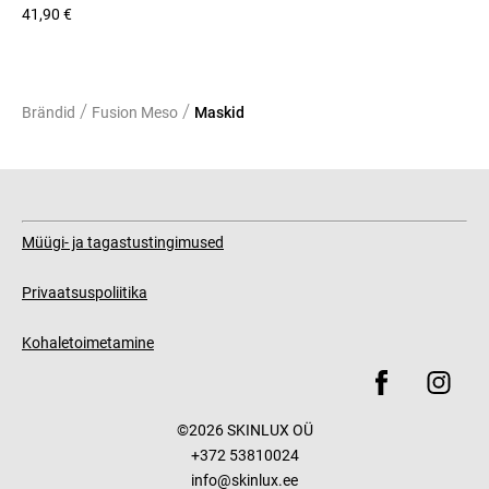
41,90 €
/
/
Brändid
Fusion Meso
Maskid
Müügi- ja tagastustingimused
Privaatsuspoliitika
Kohaletoimetamine
©2026 SKINLUX OÜ
+372 53810024
info@skinlux.ee