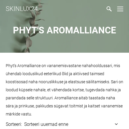
SKINLUX24
PHYT'S AROMALLIANCE
Phyt’s Aromalliance on vananemisvastane nahahooldussari, mis
ühendab looduslikud eeterlikud õlid ja aktiivsed taimsed
koostisosad naha nooruslikkuse ja elastsuse säilitamiseks. Sari on
loodud küpsele nahale, et vähendada kortse, tugevdada nahka ja
parandada selle struktuuri. Aromalliance aitab taastada naha
sära ja prinkuse, pakkudes sügavat toitmist ja kaitset vananemise
märkide vastu.
Sorteeri: