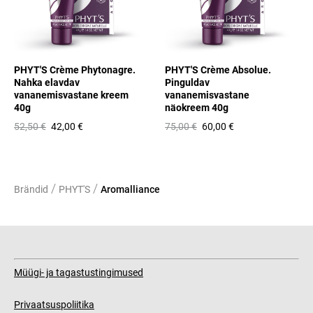
PHYT'S Crème Phytonagre.
PHYT'S Crème Absolue.
Nahka elavdav
Pinguldav
vananemisvastane kreem
vananemisvastane
40g
näokreem 40g
52,50 €
42,00 €
75,00 €
60,00 €
/
/
Brändid
PHYT'S
Aromalliance
Müügi- ja tagastustingimused
Privaatsuspoliitika