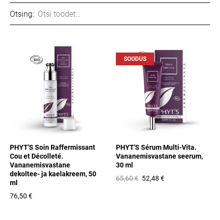
Otsing:
SOODUS
PHYT'S Soin Raffermissant
PHYT'S Sérum Multi-Vita.
Cou et Décolleté.
Vananemisvastane seerum,
Vananemisvastane
30 ml
dekoltee- ja kaelakreem, 50
65,60 €
52,48 €
ml
76,50 €