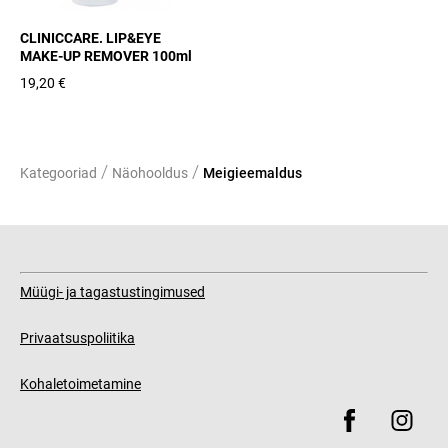
CLINICCARE. LIP&EYE
MAKE-UP REMOVER 100ml
19,20 €
/
/
Kategooriad
Näohooldus
Meigieemaldus
Müügi- ja tagastustingimused
Privaatsuspoliitika
Kohaletoimetamine