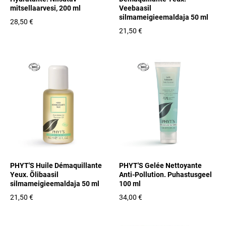
mitsellaarvesi, 200 ml
Veebaasil
silmameigieemaldaja 50 ml
28,50 €
21,50 €
PHYT'S Huile Démaquillante
PHYT'S Gelée Nettoyante
Yeux. Õlibaasil
Anti-Pollution. Puhastusgeel
silmameigieemaldaja 50 ml
100 ml
21,50 €
34,00 €