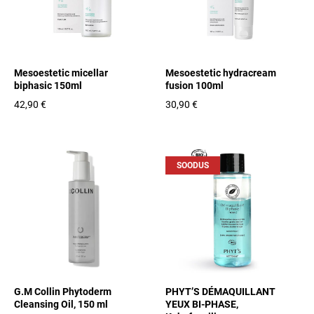
Mesoestetic micellar
Mesoestetic hydracream
biphasic 150ml
fusion 100ml
42,90 €
30,90 €
SOODUS
G.M Collin Phytoderm
PHYT’S DÉMAQUILLANT
Cleansing Oil, 150 ml
YEUX BI-PHASE,