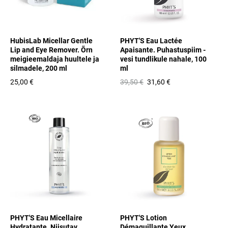
HubisLab Micellar Gentle
PHYT'S Eau Lactée
Lip and Eye Remover. Õrn
Apaisante. Puhastuspiim -
meigieemaldaja huultele ja
vesi tundlikule nahale, 100
silmadele, 200 ml
ml
25,00 €
39,50 €
31,60 €
PHYT'S Eau Micellaire
PHYT'S Lotion
Hydratante. Niisutav
Démaquillante Yeux.