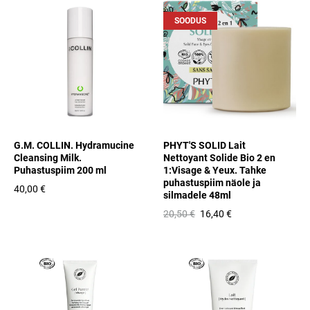
SOODUS
G.M. COLLIN. Hydramucine
PHYT'S SOLID Lait
Cleansing Milk.
Nettoyant Solide Bio 2 en
Puhastuspiim 200 ml
1:Visage & Yeux. Tahke
puhastuspiim näole ja
40,00 €
silmadele 48ml
20,50 €
16,40 €