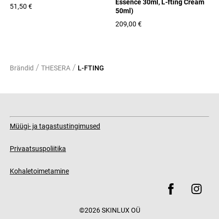
Essence 30ml, L-fting Cream
51,50 €
50ml)
209,00 €
/
/
Brändid
THESERA
L-FTING
Müügi- ja tagastustingimused
Privaatsuspoliitika
Kohaletoimetamine
©2026 SKINLUX OÜ