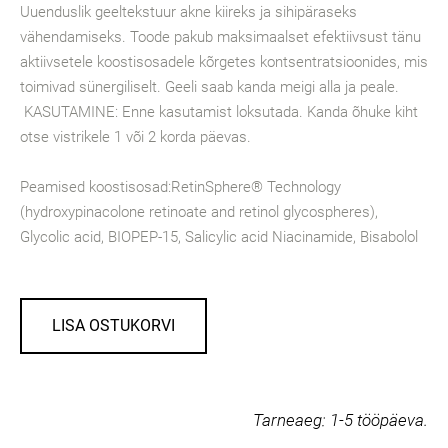
Uuenduslik geeltekstuur akne kiireks ja sihipäraseks
vähendamiseks. Toode pakub maksimaalset efektiivsust tänu
aktiivsetele koostisosadele kõrgetes kontsentratsioonides, mis
toimivad sünergiliselt. Geeli saab kanda meigi alla ja peale.
KASUTAMINE: Enne kasutamist loksutada. Kanda õhuke kiht
otse vistrikele 1 või 2 korda päevas.
Peamised koostisosad:RetinSphere® Technology
(hydroxypinacolone retinoate and retinol glycospheres),
Glycolic acid, BIOPEP-15, Salicylic acid Niacinamide, Bisabolol
LISA OSTUKORVI
Tarneaeg:
1-5 tööpäeva.