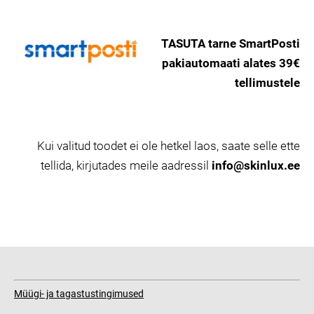
TASUTA tarne SmartPosti
pakiautomaati alates 39€
tellimustele
Kui valitud toodet ei ole hetkel laos, saate selle ette
tellida, kirjutades meile aadressil
info@skinlux.ee
Müügi- ja tagastustingimused