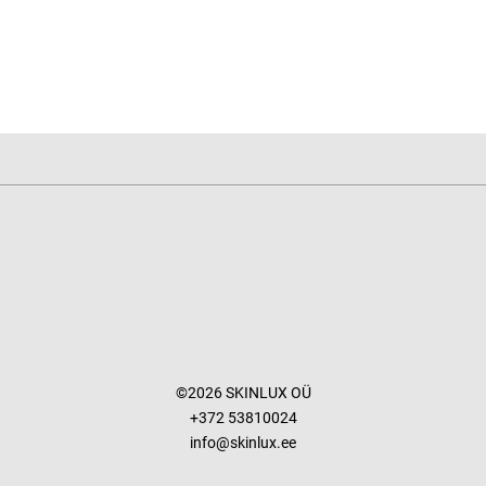
©2026 SKINLUX OÜ
+372 53810024
info@skinlux.ee