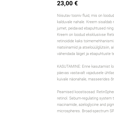
23,00 €
Niisutav tooniv fluid, mis on loodu
kalduvale nahale. Kreem sisaldab 
jumet, peidavad ebapuhtused ning 
Kreem on loodud eksklusiivse Ret
retinoidide kaks toimemehhanismi
niatsiinamiid ja atseloüülglütsiin, 
vähendada läiget ja ebapuhtuste t
KASUTAMINE: Enne kasutamist lok
päevas vastavalt vajadusele ühtlas
kuivale näonahale, masseerides õrn
Peamised koostisosad: RetinSphe
retinol. Sebum-regulating system t
niacinamide, azeloglycine and pigm
microspheres. Broad-spectrum SPF