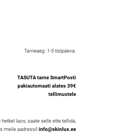
Tarneaeg:
1-5 tööpäeva.
TASUTA tarne SmartPosti
pakiautomaati alates 39€
tellimustele
 hetkel laos, saate selle ette tellida,
es meile aadressil
info@skinlux.ee