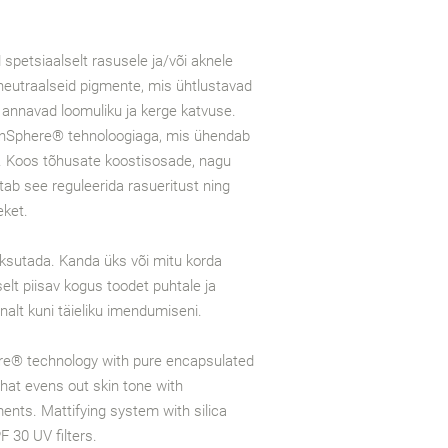
d spetsiaalselt rasusele ja/või aknele
neutraalseid pigmente, mis ühtlustavad
annavad loomuliku ja kerge katvuse.
inSphere® tehnoloogiaga, mis ühendab
. Koos tõhusate koostisosade, nagu
aitab see reguleerida rasueritust ning
eket.
sutada. Kanda üks või mitu korda
elt piisav kogus toodet puhtale ja
alt kuni täieliku imendumiseni.
re® technology with pure encapsulated
hat evens out skin tone with
ents. Mattifying system with silica
 30 UV filters.