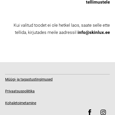
tellimustele
Kui valitud toodet ei ole hetkel laos, saate selle ette
tellida, kirjutades meile aadressil
info@skinlux.ee
Müügi- ja tagastustingimused
Privaatsuspoliitika
Kohaletoimetamine