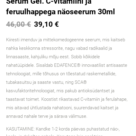
Serum Gel. C-vitamiini ja
feruulhappega näoseerum 30ml
46,00 €
39,10 €
Kiiresti imenduv ja mittekomedogeenne seerum, mis kaitseb
nahka keskkonna stressorite, nagu vabad radikaalid ja
linnasaaste, kahjuliku mõju eest. Sobib kõikidele
nahatüüpidele.
Sisaldab EDAFENCE® innovaatilist antisaaste
tehnoloogiat, mille tõhusus on tõestatud raskemetallide,
tubakasuitsu ja saaste vastu, ning SCA®
kasvufaktoritehnoloogiat, mis pakub antioksüdantset ja
taastavat toimet.
Koostist rikastavad C-vitamiin ja ferulahape,
mis aitavad ühtlustada nahatooni, suurendavad kaitset ja
annavad nahale terve ja särava välimuse.
KASUTAMINE: Kandke 1-2 korda päevas puhastatud näo-,