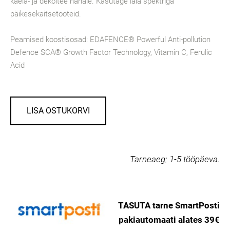
kaela- ja dekoltee nahale. Kasutage laia spektriga
päikesekaitsetooteid.
Peamised koostisosad: EDAFENCE® Powerful Anti-pollution
Defence SCA® Growth Factor Technology, Vitamin C, Ferulic
Acid
LISA OSTUKORVI
Tarneaeg:
1-5 tööpäeva.
TASUTA tarne SmartPosti
pakiautomaati alates 39€