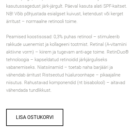
kasutussagedust järk-järgult. Päeval kasuta alati SPF-kaitset.
NB! Võib põhjustada esialgset kuivust, ketendust või kerget
ärritust – normaalne retinooli toime.
Peamised koostisosad: 0,3% puhas retinool – stimuleerib
rakkude uuenemist ja kollageeni tootmist. Retinal (A-vitamiini
aktiivne vorm) – kiirem ja tugevam anti-age toime. RetinDuo®
tehnoloogia – kapseldatud retinoidid järkjärguliseks
vabanemiseks. Niatsiinamiid – toetab naha barjääri ja
vähendab ärritust Ristseotud hüaluroonhape – pikaajaline
niisutus. Rahustavad komponendid (nt bisabolool) – aitavad
vähendada tundlikkust.
LISA OSTUKORVI