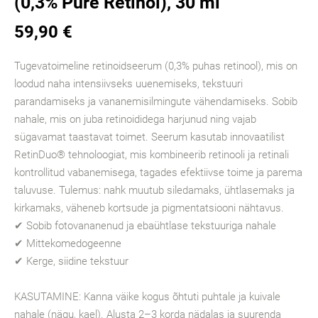
(0,3% Pure Retinol), 30 ml
59,90 €
Tugevatoimeline retinoidseerum (0,3% puhas retinool), mis on
loodud naha intensiivseks uuenemiseks, tekstuuri
parandamiseks ja vananemisilmingute vähendamiseks. Sobib
nahale, mis on juba retinoididega harjunud ning vajab
sügavamat taastavat toimet. Seerum kasutab innovaatilist
RetinDuo® tehnoloogiat, mis kombineerib retinooli ja retinali
kontrollitud vabanemisega, tagades efektiivse toime ja parema
taluvuse. Tulemus: nahk muutub siledamaks, ühtlasemaks ja
kirkamaks, väheneb kortsude ja pigmentatsiooni nähtavus.
✔ Sobib fotovananenud ja ebaühtlase tekstuuriga nahale
✔ Mittekomedogeenne
✔ Kerge, siidine tekstuur
KASUTAMINE: Kanna väike kogus õhtuti puhtale ja kuivale
nahale (nägu, kael). Alusta 2–3 korda nädalas ja suurenda