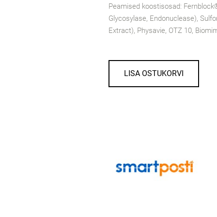
Peamised koostisosad: Fernblock
Glycosylase, Endonuclease), Sulf
Extract), Physavie, OTZ 10, Biomim
LISA OSTUKORVI