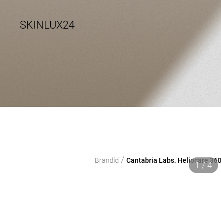
SKINLUX24
/
Brändid
Cantabria Labs. Heliocare 36
1 / 4