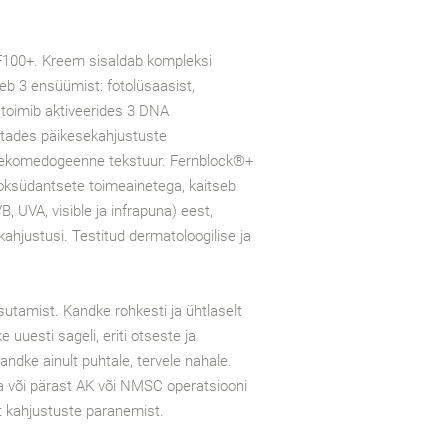
F100+. Kreem sisaldab kompleksi
 3 ensüümist: fotolüsaasist,
 toimib aktiveerides 3 DNA
tades päikesekahjustuste
ttekomedogeenne tekstuur. Fernblock®+
antioksüdantsete toimeainetega, kaitseb
B, UVA, visible ja infrapuna) eest,
kahjustusi. Testitud dermatoloogilise ja
amist. Kandke rohkesti ja ühtlaselt
 uuesti sageli, eriti otseste ja
Kandke ainult puhtale, tervele nahale.
ha või pärast AK või NMSC operatsiooni
st kahjustuste paranemist.