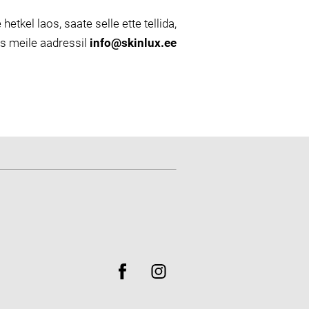
 hetkel laos, saate selle ette tellida,
es meile aadressil
info@skinlux.ee