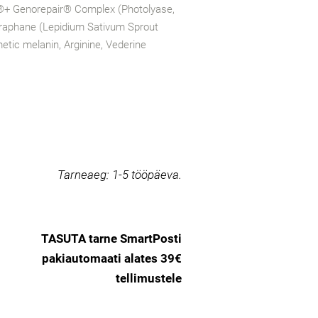
®+ Genorepair® Complex (Photolyase,
oraphane (Lepidium Sativum Sprout
etic melanin, Arginine, Vederine
Tarneaeg:
1-5 tööpäeva.
TASUTA tarne SmartPosti
pakiautomaati alates 39€
tellimustele