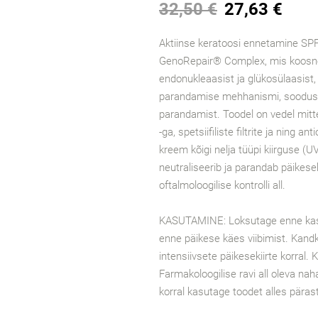
32,50 €
27,63 €
Aktiinse keratoosi ennetamine SP
GenoRepair® Complex, mis koosneb
endonukleaasist ja glükosülaasist,
parandamise mehhanismi, soodus
parandamist. Toodel on vedel mi
-ga, spetsiifiliste filtrite ja ning 
kreem kõigi nelja tüüpi kiirguse (UV
neutraliseerib ja parandab päikese
oftalmoloogilise kontrolli all.
KASUTAMINE: Loksutage enne kasut
enne päikese käes viibimist. Kandke
intensiivsete päikesekiirte korral. 
Farmakoloogilise ravi all oleva na
korral kasutage toodet alles pära