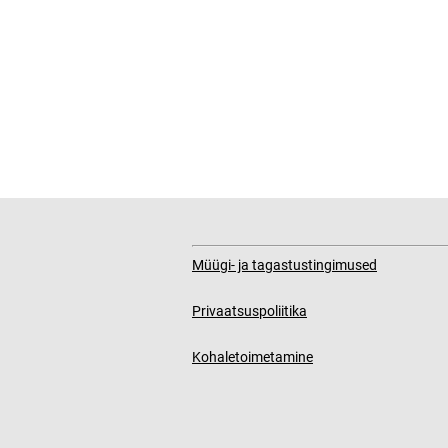
Müügi- ja tagastustingimused
Privaatsuspoliitika
Kohaletoimetamine