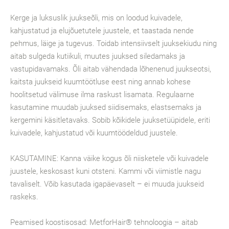
Kerge ja luksuslik juukseõli, mis on loodud kuivadele,
kahjustatud ja elujõuetutele juustele, et taastada nende
pehmus, läige ja tugevus. Toidab intensiivselt juuksekiudu ning
aitab sulgeda kutiikuli, muutes juuksed siledamaks ja
vastupidavamaks. Õli aitab vähendada lõhenenud juukseotsi,
kaitsta juukseid kuumtöötluse eest ning annab kohese
hoolitsetud välimuse ilma raskust lisamata. Regulaarne
kasutamine muudab juuksed siidisemaks, elastsemaks ja
kergemini käsitletavaks. Sobib kõikidele juuksetüüpidele, eriti
kuivadele, kahjustatud või kuumtöödeldud juustele.
KASUTAMINE: Kanna väike kogus õli niisketele või kuivadele
juustele, keskosast kuni otsteni. Kammi või viimistle nagu
tavaliselt. Võib kasutada igapäevaselt – ei muuda juukseid
raskeks.
Peamised koostisosad: MetforHair® tehnoloogia – aitab