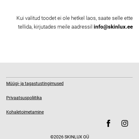
Kui valitud toodet ei ole hetkel laos, saate selle ette
tellida, kirjutades meile aadressil
info@skinlux.ee
Müügi- ja tagastustingimused
Privaatsuspoliitika
Kohaletoimetamine
©2026 SKINLUX OÜ