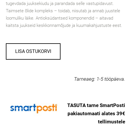
tugevdada juuksekiudu ja parandada selle vastupidavust.
Taimsete õlide kompleks – toidab, niisutab ja annab juustele
loomuliku läike. Antioksüdantsed komponendid – aitavad
kaitsta juukseid keskkonnamõjude ja kuumakahjustuste eest.
LISA OSTUKORVI
Tarneaeg:
1-5 tööpäeva.
TASUTA tarne SmartPosti
pakiautomaati alates 39€
tellimustele