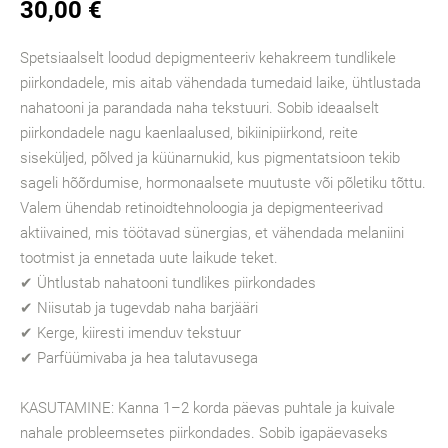
30,00 €
Spetsiaalselt loodud depigmenteeriv kehakreem tundlikele
piirkondadele, mis aitab vähendada tumedaid laike, ühtlustada
nahatooni ja parandada naha tekstuuri. Sobib ideaalselt
piirkondadele nagu kaenlaalused, bikiinipiirkond, reite
siseküljed, põlved ja küünarnukid, kus pigmentatsioon tekib
sageli hõõrdumise, hormonaalsete muutuste või põletiku tõttu.
Valem ühendab retinoidtehnoloogia ja depigmenteerivad
aktiivained, mis töötavad sünergias, et vähendada melaniini
tootmist ja ennetada uute laikude teket.
✔ Ühtlustab nahatooni tundlikes piirkondades
✔ Niisutab ja tugevdab naha barjääri
✔ Kerge, kiiresti imenduv tekstuur
✔ Parfüümivaba ja hea talutavusega
KASUTAMINE: Kanna 1–2 korda päevas puhtale ja kuivale
nahale probleemsetes piirkondades. Sobib igapäevaseks