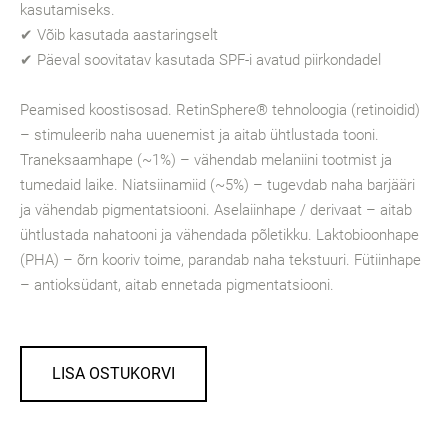
kasutamiseks.
✔ Võib kasutada aastaringselt
✔ Päeval soovitatav kasutada SPF-i avatud piirkondadel
Peamised koostisosad. RetinSphere® tehnoloogia (retinoidid)
– stimuleerib naha uuenemist ja aitab ühtlustada tooni.
Traneksaamhape (~1%) – vähendab melaniini tootmist ja
tumedaid laike. Niatsiinamiid (~5%) – tugevdab naha barjääri
ja vähendab pigmentatsiooni. Aselaiinhape / derivaat – aitab
ühtlustada nahatooni ja vähendada põletikku. Laktobioonhape
(PHA) – õrn kooriv toime, parandab naha tekstuuri. Fütiinhape
– antioksüdant, aitab ennetada pigmentatsiooni.
LISA OSTUKORVI