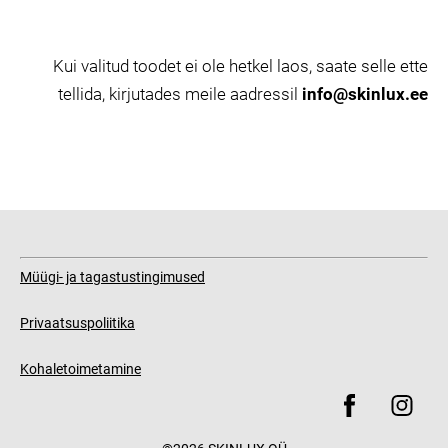
Kui valitud toodet ei ole hetkel laos, saate selle ette
tellida, kirjutades meile aadressil
info@skinlux.ee
Müügi- ja tagastustingimused
Privaatsuspoliitika
Kohaletoimetamine