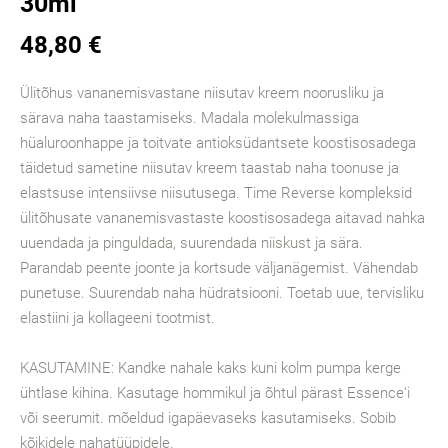
30ml
48,80 €
Ülitõhus vananemisvastane niisutav kreem noorusliku ja
särava naha taastamiseks. Madala molekulmassiga
hüaluroonhappe ja toitvate antioksüdantsete koostisosadega
täidetud sametine niisutav kreem taastab naha toonuse ja
elastsuse intensiivse niisutusega. Time Reverse kompleksid
ülitõhusate vananemisvastaste koostisosadega aitavad nahka
uuendada ja pinguldada, suurendada niiskust ja sära.
Parandab peente joonte ja kortsude väljanägemist. Vähendab
punetuse. Suurendab naha hüdratsiooni. Toetab uue, tervisliku
elastiini ja kollageeni tootmist.
KASUTAMINE: Kandke nahale kaks kuni kolm pumpa kerge
ühtlase kihina. Kasutage hommikul ja õhtul pärast Essence'i
või seerumit. mõeldud igapäevaseks kasutamiseks. Sobib
kõikidele nahatüüpidele.