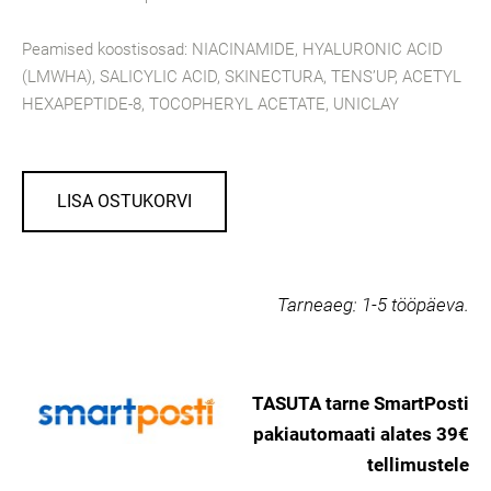
Peamised koostisosad: NIACINAMIDE, HYALURONIC ACID
(LMWHA), SALICYLIC ACID, SKINECTURA, TENS’UP, ACETYL
HEXAPEPTIDE-8, TOCOPHERYL ACETATE, UNICLAY
LISA OSTUKORVI
Tarneaeg:
1-5 tööpäeva.
TASUTA tarne SmartPosti
pakiautomaati alates 39€
tellimustele