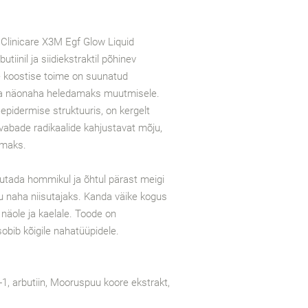
 Clinicare X3M Egf Glow Liquid
tiinil ja siidiekstraktil põhinev
 koostise toime on suunatud
 ja näonaha heledamaks muutmisele.
epidermise struktuuris, on kergelt
vabade radikaalide kahjustavat mõju,
emaks.
tada hommikul ja õhtul pärast meigi
 naha niisutajaks. Kanda väike kogus
 näole ja kaelale. Toode on
obib kõigile nahatüüpidele.
1, arbutiin, Mooruspuu koore ekstrakt,