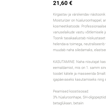
21,60 €
Kirgastav ja värskendav näotoonik
Moisturizer on hüaluroonhappel, arbu
kosmeetikatoode. Professionaalse
vanuselaikude vastu võitlemisele
Toonik tasakaalustab niiskustaset 
helendava toimega, neutraliseerib 
muudab naha siledamaks, elasts
KASUTAMINE: Naha niisutajat kasu
eemaldamist, mis on 1. samm sinu
toodet kätele ja masseerida õrnalt
igapäevaseks kasutamiseks ning s
Peamised koostisosad:
3% hüaluroonhape, SH-oligopeptiid-
betaglükaan, betaiin