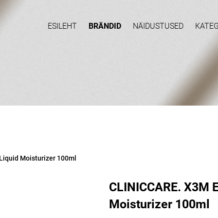
ESILEHT
BRÄNDID
NÄIDUSTUSED
KATE
iquid Moisturizer 100ml
CLINICCARE. X3M E
Moisturizer 100ml