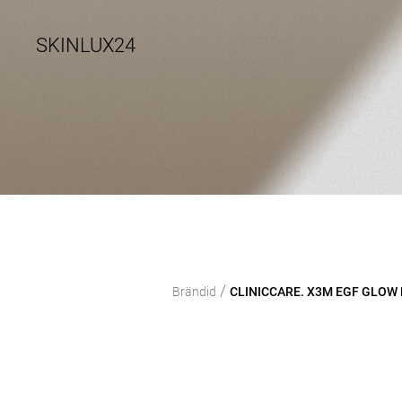
SKINLUX24
/
Brändid
CLINICCARE. X3M EGF GLOW L