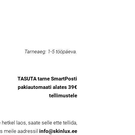
Tarneaeg:
1-5 tööpäeva.
TASUTA tarne SmartPosti
pakiautomaati alates 39€
tellimustele
 hetkel laos, saate selle ette tellida,
es meile aadressil
info@skinlux.ee