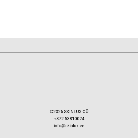
©2026 SKINLUX OÜ
+372 53810024
info@skinlux.ee