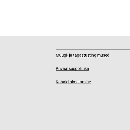
Müügi- ja tagastustingimused
Privaatsuspoliitika
Kohaletoimetamine