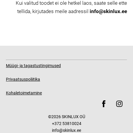
Kui valitud toodet ei ole hetkel laos, saate selle ette
tellida, kirjutades meile aadressil
info@skinlux.ee
Müügi- ja tagastustingimused
Privaatsuspoliitika
Kohaletoimetamine
©2026 SKINLUX OÜ
+372 53810024
info@skinlux.ee