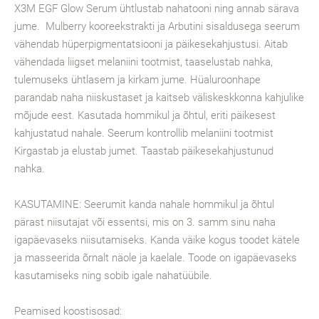
X3M EGF Glow Serum ühtlustab nahatooni ning annab särava
jume. Mulberry kooreekstrakti ja Arbutini sisaldusega seerum
vähendab hüperpigmentatsiooni ja päikesekahjustusi. Aitab
vähendada liigset melaniini tootmist, taaselustab nahka,
tulemuseks ühtlasem ja kirkam jume. Hüaluroonhape
parandab naha niiskustaset ja kaitseb väliskeskkonna kahjulike
mõjude eest. Kasutada hommikul ja õhtul, eriti päikesest
kahjustatud nahale. Seerum kontrollib melaniini tootmist
Kirgastab ja elustab jumet. Taastab päikesekahjustunud
nahka.
KASUTAMINE: Seerumit kanda nahale hommikul ja õhtul
pärast niisutajat või essentsi, mis on 3. samm sinu naha
igapäevaseks niisutamiseks. Kanda väike kogus toodet kätele
ja masseerida õrnalt näole ja kaelale. Toode on igapäevaseks
kasutamiseks ning sobib igale nahatüübile.
Peamised koostisosad: