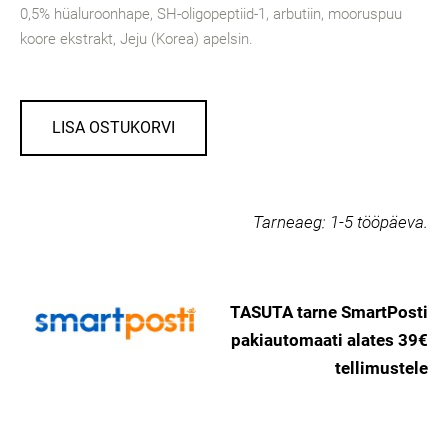
0,5% hüaluroonhape, SH-oligopeptiid-1, arbutiin, mooruspuu
koore ekstrakt, Jeju (Korea) apelsin.
LISA OSTUKORVI
Tarneaeg:
1-5 tööpäeva.
TASUTA tarne SmartPosti
pakiautomaati alates 39€
tellimustele