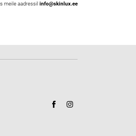
es meile aadressil
info@skinlux.ee