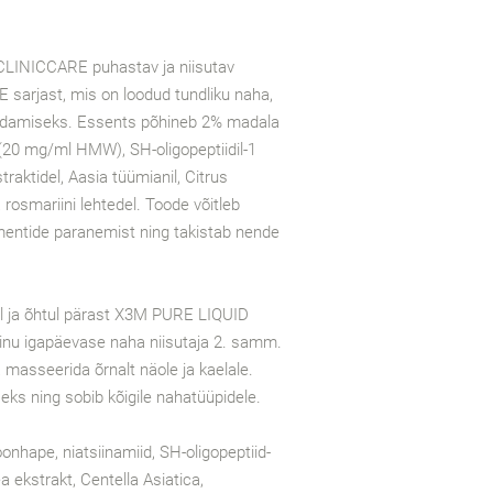
 CLINICCARE puhastav ja niisutav
arjast, mis on loodud tundliku naha,
oldamiseks. Essents põhineb 2% madala
20 mg/ml HMW), SH-oligopeptiidil-1
traktidel, Aasia tüümianil, Citrus
ja rosmariini lehtedel. Toode võitleb
ementide paranemist ning takistab nende
ja õhtul pärast X3M PURE LIQUID
inu igapäevase naha niisutaja 2. samm.
 masseerida õrnalt näole ja kaelale.
ks ning sobib kõigile nahatüüpidele.
nhape, niatsiinamiid, SH-oligopeptiid-
 ekstrakt, Centella Asiatica,