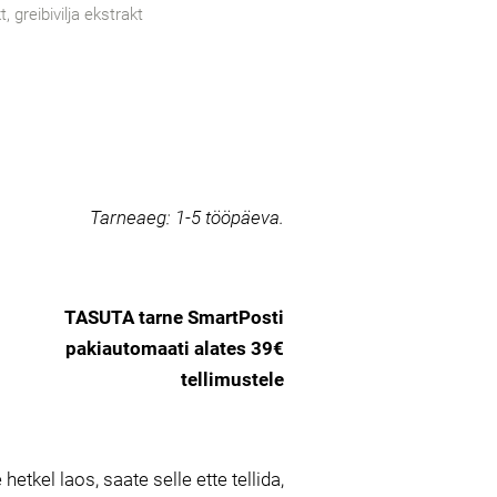
 greibivilja ekstrakt
Tarneaeg:
1-5 tööpäeva.
TASUTA tarne SmartPosti
pakiautomaati alates 39€
tellimustele
 hetkel laos, saate selle ette tellida,