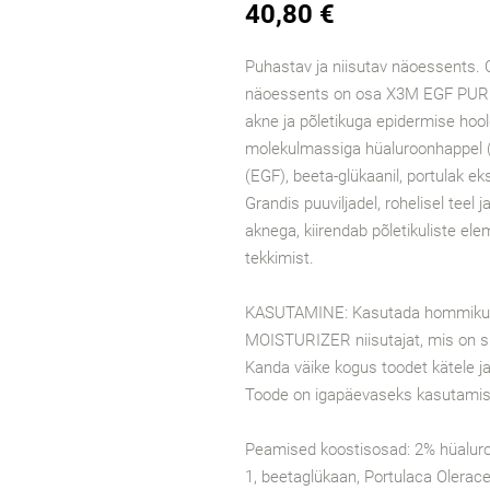
40,80 €
Puhastav ja niisutav näoessents.
näoessents on osa X3M EGF PURE s
akne ja põletikuga epidermise ho
molekulmassiga hüaluroonhappel (
(EGF), beeta-glükaanil, portulak eks
Grandis puuviljadel, rohelisel teel 
aknega, kiirendab põletikuliste el
tekkimist.
KASUTAMINE: Kasutada hommikul 
MOISTURIZER niisutajat, mis on s
Kanda väike kogus toodet kätele ja
Toode on igapäevaseks kasutamise
Peamised koostisosad: 2% hüaluroo
1, beetaglükaan, Portulaca Oleracea