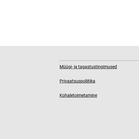
Müügi- ja tagastustingimused
Privaatsuspoliitika
Kohaletoimetamine