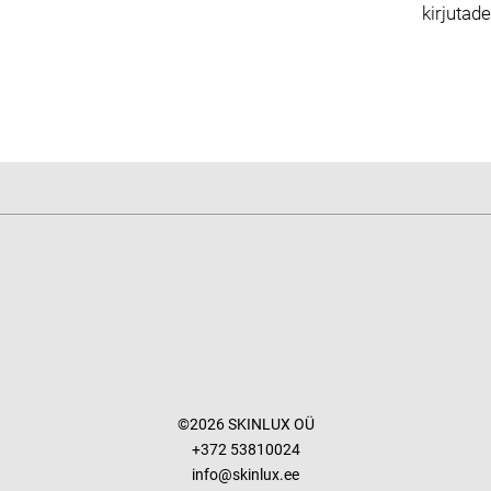
kirjutad
©2026 SKINLUX OÜ
+372 53810024
info@skinlux.ee