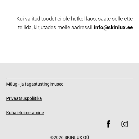
Kui valitud toodet ei ole hetkel laos, saate selle ette
tellida, kirjutades meile aadressil
info@skinlux.ee
Müügi- ja tagastustingimused
Privaatsuspoliitika
Kohaletoimetamine
©2026 SKINLUX OÜ