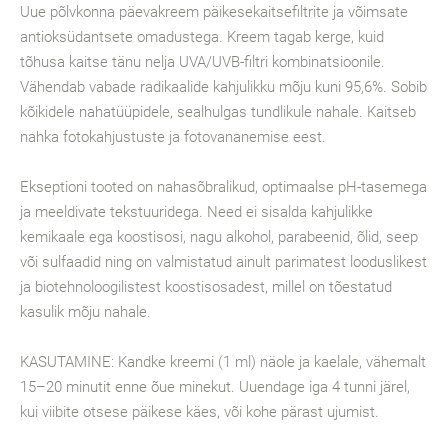
Uue põlvkonna päevakreem päikesekaitsefiltrite ja võimsate
antioksüdantsete omadustega. Kreem tagab kerge, kuid
tõhusa kaitse tänu nelja UVA/UVB-filtri kombinatsioonile.
Vähendab vabade radikaalide kahjulikku mõju kuni 95,6%. Sobib
kõikidele nahatüüpidele, sealhulgas tundlikule nahale. Kaitseb
nahka fotokahjustuste ja fotovananemise eest.
Ekseptioni tooted on nahasõbralikud, optimaalse pH-tasemega
ja meeldivate tekstuuridega. Need ei sisalda kahjulikke
kemikaale ega koostisosi, nagu alkohol, parabeenid, õlid, seep
või sulfaadid ning on valmistatud ainult parimatest looduslikest
ja biotehnoloogilistest koostisosadest, millel on tõestatud
kasulik mõju nahale.
KASUTAMINE: Kandke kreemi (1 ml) näole ja kaelale, vähemalt
15–20 minutit enne õue minekut. Uuendage iga 4 tunni järel,
kui viibite otsese päikese käes, või kohe pärast ujumist.