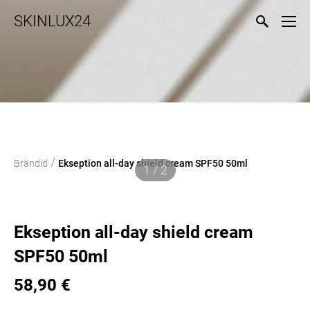
SKINLUX24
/
Brändid
Ekseption all-day shield cream SPF50 50ml
1 / 2
Ekseption all-day shield cream
SPF50 50ml
58,90 €