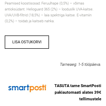
Peamised koostisosad: Feruulhape (0,5%) – võimas
antioksüdant. Helioguard 365 (2%) – looduslik UVA-kaitse.
UVA/UVB-filtrid (18,5%) – laia spektriga kaitse. E-vitamiin
(0,2%) – toidab ja kaitseb nahka.
LISA OSTUKORVI
Tarneaeg:
1-5 tööpäeva.
TASUTA tarne SmartPosti
pakiautomaati alates 39€
tellimustele