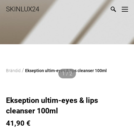
SKINLUX24
/
Brändid
Ekseption ultim-eyes & lips cleanser 100ml
1 / 2
Ekseption ultim-eyes & lips
cleanser 100ml
41,90 €