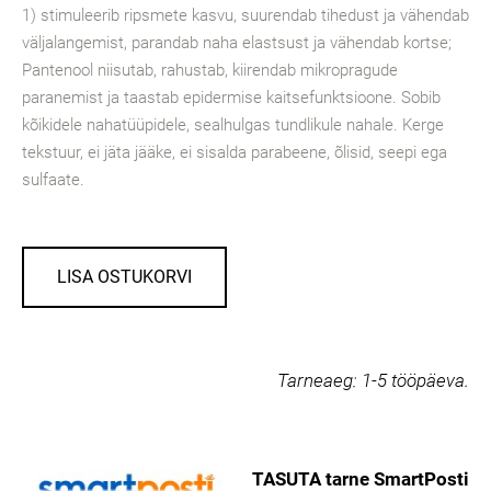
1) stimuleerib ripsmete kasvu, suurendab tihedust ja vähendab
väljalangemist, parandab naha elastsust ja vähendab kortse;
Pantenool niisutab, rahustab, kiirendab mikropragude
paranemist ja taastab epidermise kaitsefunktsioone. Sobib
kõikidele nahatüüpidele, sealhulgas tundlikule nahale. Kerge
tekstuur, ei jäta jääke, ei sisalda parabeene, õlisid, seepi ega
sulfaate.
LISA OSTUKORVI
Tarneaeg:
1-5 tööpäeva.
TASUTA tarne SmartPosti