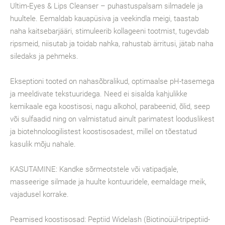
Ultim-Eyes & Lips Cleanser – puhastuspalsam silmadele ja
huultele. Eemaldab kauapüsiva ja veekindla meigi, taastab
naha kaitsebarjääri, stimuleerib kollageeni tootmist, tugevdab
ripsmeid, niisutab ja toidab nahka, rahustab ärritusi, jätab naha
siledaks ja pehmeks.
Ekseptioni tooted on nahasõbralikud, optimaalse pH-tasemega
ja meeldivate tekstuuridega. Need ei sisalda kahjulikke
kemikaale ega koostisosi, nagu alkohol, parabeenid, õlid, seep
või sulfaadid ning on valmistatud ainult parimatest looduslikest
ja biotehnoloogilistest koostisosadest, millel on tõestatud
kasulik mõju nahale.
KASUTAMINE: Kandke sõrmeotstele või vatipadjale,
masseerige silmade ja huulte kontuuridele, eemaldage meik,
vajadusel korrake.
Peamised koostisosad: Peptiid Widelash (Biotinoüül-tripeptiid-