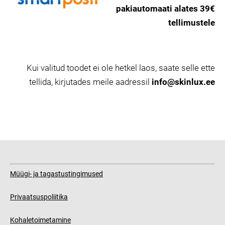
pakiautomaati alates 39€
tellimustele
Kui valitud toodet ei ole hetkel laos, saate selle ette
tellida, kirjutades meile aadressil
info@skinlux.ee
Müügi- ja tagastustingimused
Privaatsuspoliitika
Kohaletoimetamine