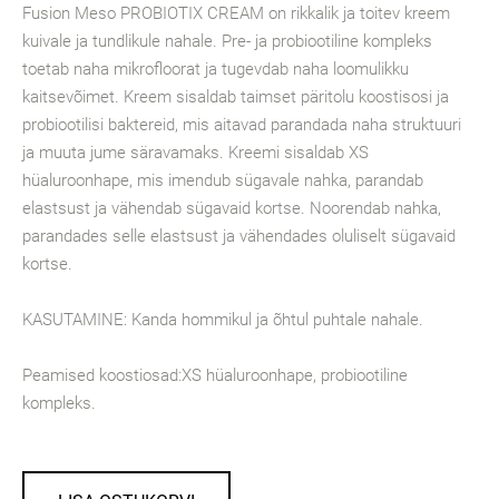
Fusion Meso PROBIOTIX CREAM on rikkalik ja toitev kreem
kuivale ja tundlikule nahale. Pre- ja probiootiline kompleks
toetab naha mikrofloorat ja tugevdab naha loomulikku
kaitsevõimet. Kreem sisaldab taimset päritolu koostisosi ja
probiootilisi baktereid, mis aitavad parandada naha struktuuri
ja muuta jume säravamaks. Kreemi sisaldab XS
hüaluroonhape, mis imendub sügavale nahka, parandab
elastsust ja vähendab sügavaid kortse. Noorendab nahka,
parandades selle elastsust ja vähendades oluliselt sügavaid
kortse.
KASUTAMINE: Kanda hommikul ja õhtul puhtale nahale.
Peamised koostiosad:XS hüaluroonhape, probiootiline
kompleks.