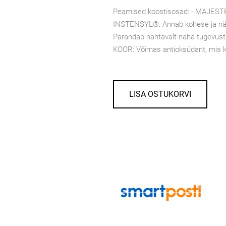
Peamised koostisosad: - MAJESTEM
INSTENSYL®: Annab kohese ja näht
Parandab nähtavalt naha tugevus
KOOR: Võimas antioksüdant, mis k
LISA OSTUKORVI