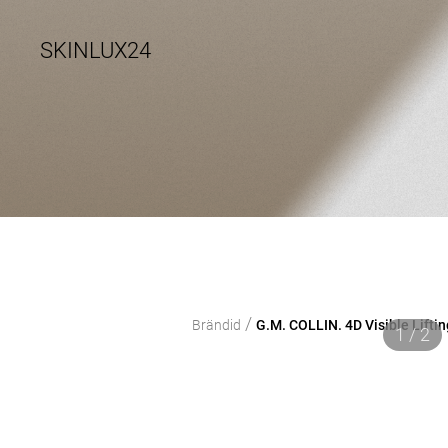
SKINLUX24
/
Brändid
G.M. COLLIN. 4D Visible Lifti
1 / 2