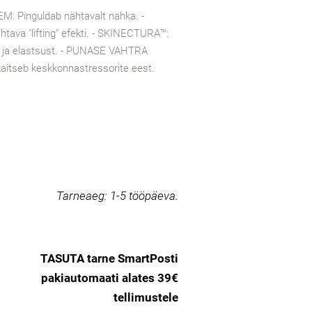
: Pinguldab nähtavalt nahka. -
ava "lifting" efekti. - SKINECTURA™:
t ja elastsust. - PUNASE VAHTRA
aitseb keskkonnastressorite eest.
Tarneaeg:
1-5 tööpäeva.
TASUTA tarne SmartPosti
pakiautomaati alates 39€
tellimustele