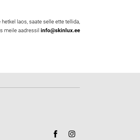
 hetkel laos, saate selle ette tellida,
es meile aadressil
info@skinlux.ee