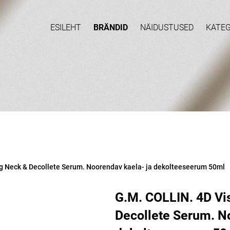
ESILEHT
BRÄNDID
NÄIDUSTUSED
KATE
ng Neck & Decollete Serum. Noorendav kaela- ja dekolteeseeru m 50ml
G.M. COLLIN. 4D Vis
Decollete Serum. N