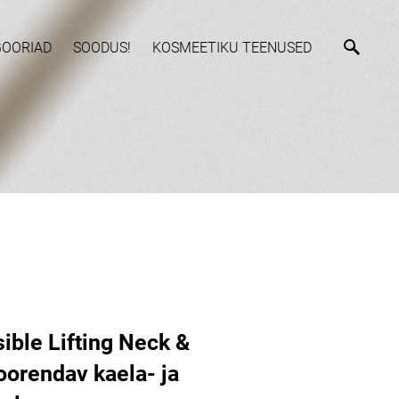
GOORIAD
SOODUS!
KOSMEETIKU TEENUSED
ible Lifting Neck &
oorendav kaela- ja