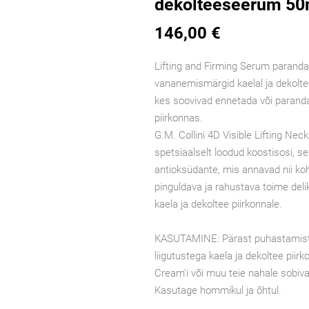
dekolteeseeru m 50
146,00 €
Lifting and Firming Serum parand
vananemismärgid kaelal ja dekoltee
kes soovivad ennetada või parand
piirkonnas.
G.M. Collini 4D Visible Lifting Ne
spetsiaalselt loodud koostisosi, se
antioksüdante, mis annavad nii kohe
pinguldava ja rahustava toime deli
kaela ja dekoltee piirkonnale.
KASUTAMINE: Pärast puhastamist 
liigutustega kaela ja dekoltee piirk
Cream'i või muu teie nahale sobiv
Kasutage hommikul ja õhtul.