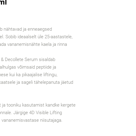
ml
ab nähtavad ja enneaegsed
l. Sobib ideaalselt üle 25-aastastele,
ada vananemisnähte kaela ja rinna
ck & Decollete Serum sisaldab
alhulgas võimsaid peptiide ja
se kui ka pikaajalise liftingu,
kaatsele ja sageli tähelepanuta jäetud
ja tooniku kasutamist kandke kergete
onnale. Järgige 4D Visible Lifting
a vananemisvastase niisutajaga.