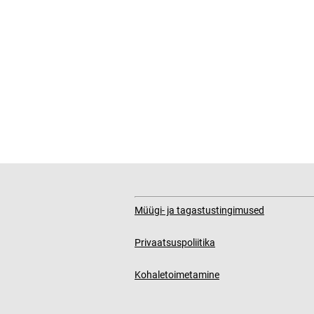
Müügi- ja tagastustingimused
Privaatsuspoliitika
Kohaletoimetamine