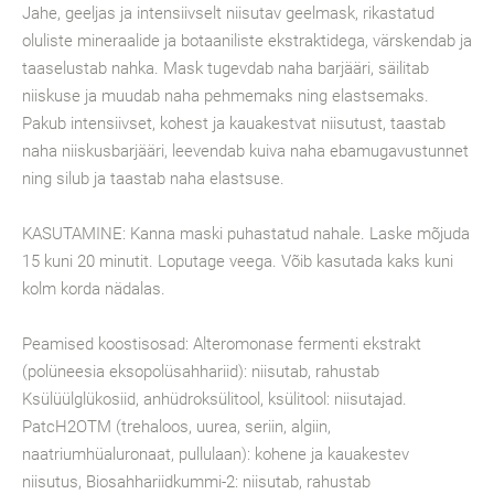
Jahe, geeljas ja intensiivselt niisutav geelmask, rikastatud
oluliste mineraalide ja botaaniliste ekstraktidega, värskendab ja
taaselustab nahka. Mask tugevdab naha barjääri, säilitab
niiskuse ja muudab naha pehmemaks ning elastsemaks.
Pakub intensiivset, kohest ja kauakestvat niisutust, taastab
naha niiskusbarjääri, leevendab kuiva naha ebamugavustunnet
ning silub ja taastab naha elastsuse.
KASUTAMINE: Kanna maski puhastatud nahale. Laske mõjuda
15 kuni 20 minutit. Loputage veega. Võib kasutada kaks kuni
kolm korda nädalas.
Peamised koostisosad: Alteromonase fermenti ekstrakt
(polüneesia eksopolüsahhariid): niisutab, rahustab
Ksülüülglükosiid, anhüdroksülitool, ksülitool: niisutajad.
PatcH2OTM (trehaloos, uurea, seriin, algiin,
naatriumhüaluronaat, pullulaan): kohene ja kauakestev
niisutus, Biosahhariidkummi-2: niisutab, rahustab