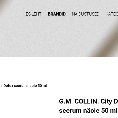
ESILEHT
BRÄNDID
NÄIDUSTUSED
KATE
m. Detox seerum näole 50 ml
G.M. COLLIN. City 
seerum näole 50 ml