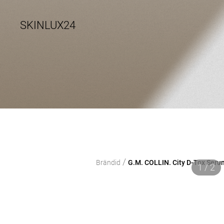
SKINLUX24
/
Brändid
G.M. COLLIN. City D-Tox Seru
1 / 2