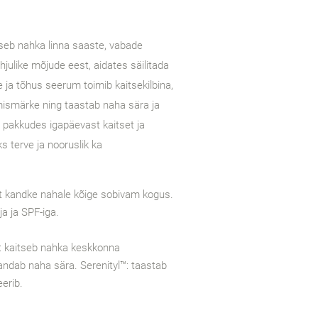
seb nahka linna saaste, vabade
julike mõjude eest, aidates säilitada
 ja tõhus seerum toimib kaitsekilbina,
ismärke ning taastab naha sära ja
, pakkudes igapäevast kaitset ja
ks terve ja nooruslik ka
kandke nahale kõige sobivam kogus.
ja ja SPF-iga.
: kaitseb nahka keskkonna
andab naha sära. Serenityl™: taastab
eerib.