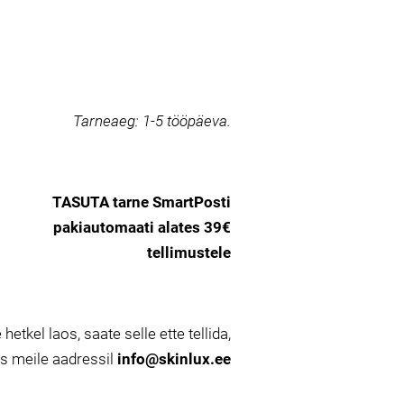
Tarneaeg:
1-5 tööpäeva.
TASUTA tarne SmartPosti
pakiautomaati alates 39€
tellimustele
 hetkel laos, saate selle ette tellida,
es meile aadressil
info@skinlux.ee