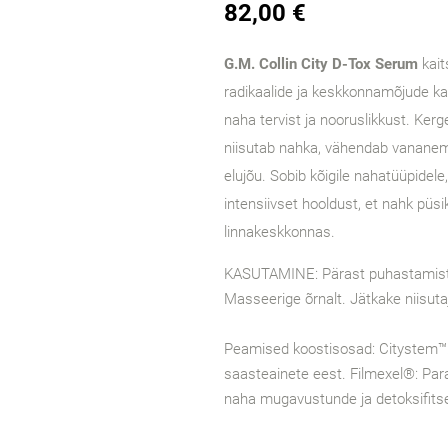
82,00 €
G.M. Collin City D-Tox Serum
kait
radikaalide ja keskkonnamõjude kah
naha tervist ja nooruslikkust.
Kerge
niisutab nahka, vähendab vananem
elujõu.
Sobib kõigile nahatüüpidele
intensiivset hooldust, et nahk püsi
linnakeskkonnas.
KASUTAMINE: Pärast puhastamist 
Masseerige õrnalt. Jätkake niisuta
Peamised koostisosad: Citystem™
saasteainete eest. Filmexel®: Par
naha mugavustunde ja detoksifits