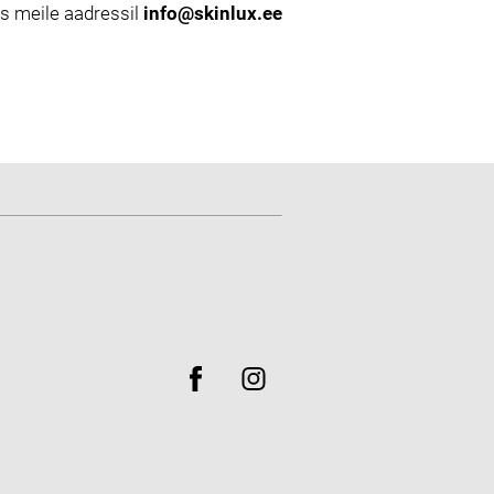
es meile aadressil
info@skinlux.ee