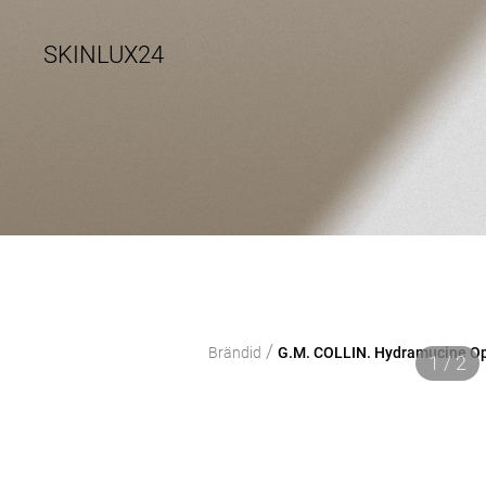
SKINLUX24
/
Brändid
G.M. COLLIN. Hydramucine O
1 / 2