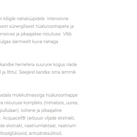
kõigile nahatüüpidele. Intensiivne
est sünergilisest hüaluroonhapete ja
siivse ja pikaajalise niisutuse. Võib
hulgas äärmiselt kuiva nahaga
andke hernetera suurune kogus näole
l ja õhtul. Seejärel kandke oma lemmik
madala molekulmassiga hüaluroonhappe
a niisutuse kompleks (trehaloos, uurea,
 pullulaan): kohene ja pikaajaline
b. Acquacell® (arbuusi viljade ekstrakt,
jade ekstrakt, naatriumlaktaat, naatrium-
litoolglükosiid, anhüdroksülitool,