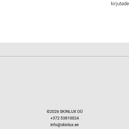
kirjutad
©2026 SKINLUX OÜ
+372 53810024
info@skinlux.ee