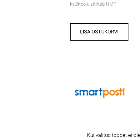
ksülitool): säilitab NMF.
LISA OSTUKORVI
Kui valitud toodet ei ole