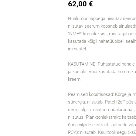
62,00 €
Hüaluroonhappega niisutav seerum 
niisutav seerum koosneb ainulaads
"NMF*" kompleksist, mis tagab inten
kasutada kõigil nahatüüpidel, seal
inimestel.
KASUTAMINE: Puhastatud nahale k
ja kaelale. Võib kasutada hommiku
kreem.
Peamised koostisosad: Kõrge ja 
sünergia: niisutab. PatcH2o™ püsiv
seriin, algiin, naatriumhüaluronaat,
niisutus. Planktoniekstrakt: kaitse
õuna viljade ekstrakt, läätsede vil
PCA): niisutab. Ksülitooli segu (ksü