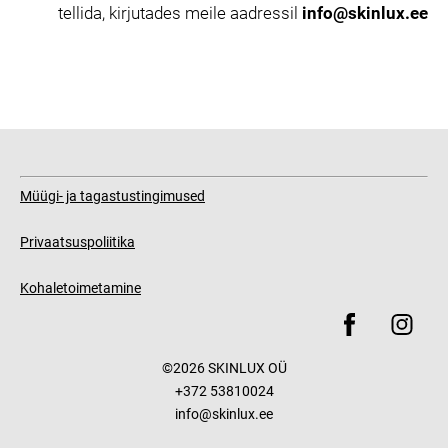
tellida, kirjutades meile aadressil
info@skinlux.ee
Müügi- ja tagastustingimused
Privaatsuspoliitika
Kohaletoimetamine
©2026 SKINLUX OÜ
+372 53810024
info@skinlux.ee