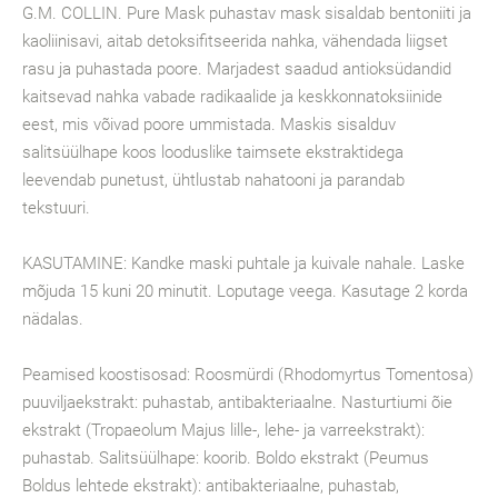
G.M. COLLIN. Pure Mask puhastav mask sisaldab bentoniiti ja
kaoliinisavi, aitab detoksifitseerida nahka, vähendada liigset
rasu ja puhastada poore. Marjadest saadud antioksüdandid
kaitsevad nahka vabade radikaalide ja keskkonnatoksiinide
eest, mis võivad poore ummistada. Maskis sisalduv
salitsüülhape koos looduslike taimsete ekstraktidega
leevendab punetust, ühtlustab nahatooni ja parandab
tekstuuri.
KASUTAMINE: Kandke maski puhtale ja kuivale nahale. Laske
mõjuda 15 kuni 20 minutit. Loputage veega. Kasutage 2 korda
nädalas.
Peamised koostisosad: Roosmürdi (Rhodomyrtus Tomentosa)
puuviljaekstrakt: puhastab, antibakteriaalne. Nasturtiumi õie
ekstrakt (Tropaeolum Majus lille-, lehe- ja varreekstrakt):
puhastab. Salitsüülhape: koorib. Boldo ekstrakt (Peumus
Boldus lehtede ekstrakt): antibakteriaalne, puhastab,