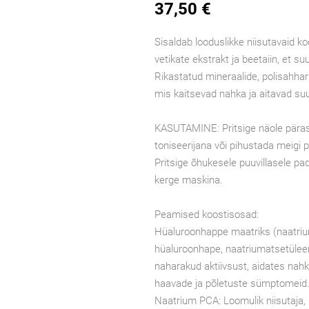
37,50 €
Sisaldab looduslikke niisutavaid k
vetikate ekstrakt ja beetaiin, et s
Rikastatud mineraalide, polisahhar
mis kaitsevad nahka ja aitavad su
KASUTAMINE: Pritsige näole päras
toniseerijana või pihustada meigi 
Pritsige õhukesele puuvillasele pad
kerge maskina.
Peamised koostisosad:
Hüaluroonhappe maatriks (naatriu
hüaluroonhape, naatriumatsetüleer
naharakud aktiivsust, aidates nahk
haavade ja põletuste sümptomeid
Naatrium PCA: Loomulik niisutaja,