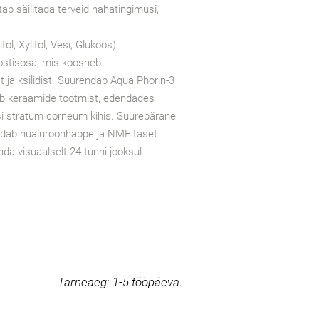
ab säilitada terveid nahatingimusi,
tol, Xylitol, Vesi, Glükoos):
ostisosa, mis koosneb
ist ja ksilidist. Suurendab Aqua Phorin-3
ab keraamide tootmist, edendades
esi stratum corneum kihis. Suurepärane
ndab hüaluroonhappe ja NMF taset
da visuaalselt 24 tunni jooksul.
Tarneaeg:
1-5 tööpäeva.