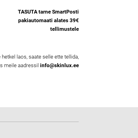
TASUTA tarne SmartPosti
pakiautomaati alates 39€
tellimustele
 hetkel laos, saate selle ette tellida,
es meile aadressil
info@skinlux.ee