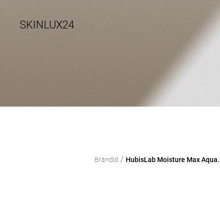
SKINLUX24
/
Brändid
HubisLab Moisture Max Aqua. M