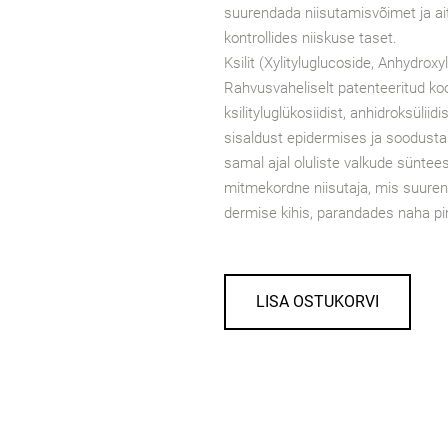
suurendada niisutamisvõimet ja ait
kontrollides niiskuse taset.
Ksilit (Xylityluglucoside, Anhydroxyli
Rahvusvaheliselt patenteeritud ko
ksilityluglükosiidist, anhidroksüliid
sisaldust epidermises ja soodust
samal ajal oluliste valkude sünte
mitmekordne niisutaja, mis suure
dermise kihis, parandades naha pin
LISA OSTUKORVI