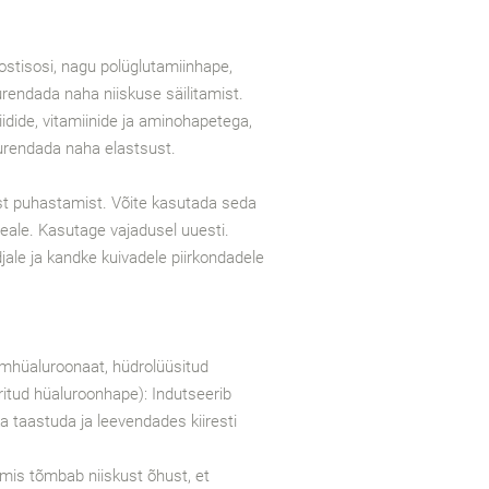
oostisosi, nagu polüglutamiinhape,
uurendada naha niiskuse säilitamist.
iidide, vitamiinide ja aminohapetega,
urendada naha elastsust.
t puhastamist. Võite kasutada seda
peale. Kasutage vajadusel uuesti.
jale ja kandke kuivadele piirkondadele
mhüaluroonaat, hüdrolüüsitud
itud hüaluroonhape): Indutseerib
a taastuda ja leevendades kiiresti
.
 mis tõmbab niiskust õhust, et