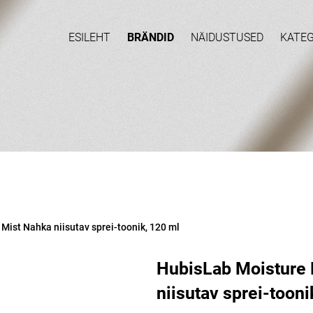
ESILEHT
BRÄNDID
NÄIDUSTUSED
KATE
ist Nahka niisutav sprei-toonik, 120 ml
HubisLab Moisture 
niisutav sprei-tooni