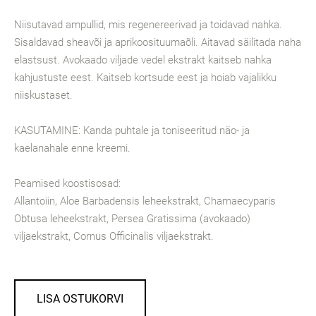
Niisutavad ampullid, mis regenereerivad ja toidavad nahka.
Sisaldavad sheavõi ja aprikoosituumaõli. Aitavad säilitada naha
elastsust. Avokaado viljade vedel ekstrakt kaitseb nahka
kahjustuste eest. Kaitseb kortsude eest ja hoiab vajalikku
niiskustaset.
KASUTAMINE: Kanda puhtale ja toniseeritud näo- ja
kaelanahale enne kreemi.
Peamised koostisosad:
Allantoiin, Aloe Barbadensis leheekstrakt, Chamaecyparis
Obtusa leheekstrakt, Persea Gratissima (avokaado)
viljaekstrakt, Cornus Officinalis viljaekstrakt.
LISA OSTUKORVI