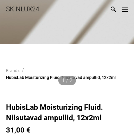
SKINLUX24
/
Brändid
HubisLab Moisturizing Fluid. Niisutavad ampullid, 12x2ml
1 / 2
HubisLab Moisturizing Fluid.
Niisutavad ampullid, 12x2ml
31,00 €