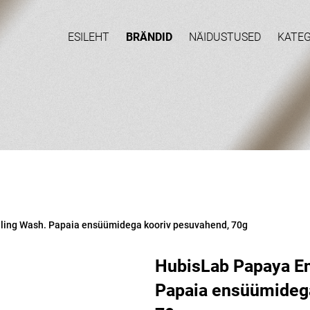
ESILEHT
BRÄNDID
NÄIDUSTUSED
KATE
ing Wash. Papaia ensüümidega kooriv pesuvahend, 70g
HubisLab Papaya E
Papaia ensüümidega