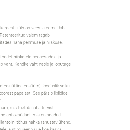
 kergesti külmas vees ja eemaldab
 Patenteeritud valem tagab
itades naha pehmuse ja niiskuse.
oodet niisketele peopesadele ja
b vaht. Kandke vaht näole ja loputage
teolüütiline ensüüm): looduslik valku
orest papaiast. See pärsib lipiidide
i.
üüm, mis toetab naha tervist.
ane antioksüdant, mis on saadud
llantoiin: tõhus nahka rahustav ühend,
le ja stimuleerib uue koe kasvu.