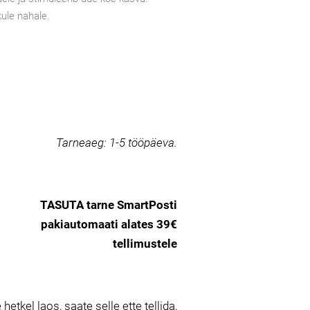
kule nahale.
Tarneaeg:
1-5 tööpäeva.
TASUTA tarne SmartPosti
pakiautomaati alates 39€
tellimustele
 hetkel laos, saate selle ette tellida,