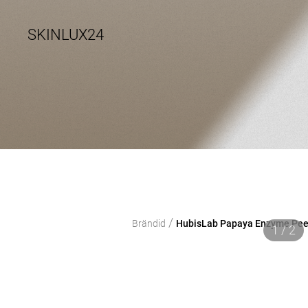
SKINLUX24
/
Brändid
HubisLab Papaya Enzyme Peel
1 / 2