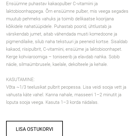
Ensüümne puhastav kakaopulber C-vitamiini ja
laktobioonhappega. Õrn ensüümne pulber, mis veega segades
muutub pehmeks vahuks ja toimib delikaatse koorijana
kõikidele nahatüüpidele. Puhastab poorid, ühtlustab ja
värskendab jumet, aitab vähendada musti komedoone ja
pigmendilaike, silub naha tekstuuri ja peeneid kortse. Sisaldab
kakaod, riisipulbrit, C-vitamiini, ensüüme ja laktobioonhapet.
Kerge kohviaroomiga – toniseerib ja elavdab nahka. Sobib
näole, silmaümbrusele, kaelale, dekolteele ja kehale.
KASUTAMINE:
Võta ~1/3 teelusikat pulbrit peopessa. Lisa veidi sooja vett ja
vahusta käte vahel. Kanna nahale, masseeri 1–2 minutit ja
loputa sooja veega. Kasuta 1–3 korda nädalas.
LISA OSTUKORVI