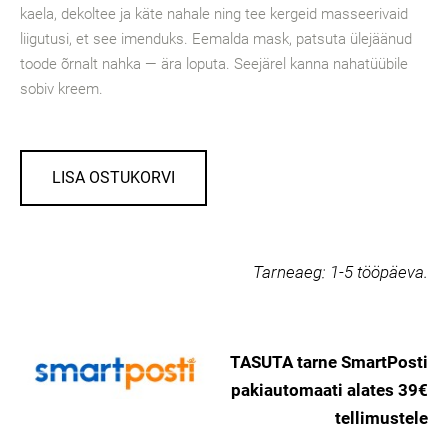
kaela, dekoltee ja käte nahale ning tee kergeid masseerivaid
liigutusi, et see imenduks. Eemalda mask, patsuta ülejäänud
toode õrnalt nahka — ära loputa. Seejärel kanna nahatüübile
sobiv kreem.
LISA OSTUKORVI
Tarneaeg:
1-5 tööpäeva.
TASUTA tarne SmartPosti
pakiautomaati alates 39€
tellimustele