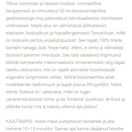
Tõhus noorendav ja taastav hooldus. Innovaatiline
kangasmask on immutatud 30 ml eksosoomiderikka
geelboosteriga ning pakendatud individuaalsesse steriilsesse
ümbrisesse. Maski alus on valmistatud üliõhukesest,
elastsest, looduslikust ja hüpoallergeensest Tencel-kiust, millel
on looduslik päritolu eukalüptipuidust. See tagab 100% tiheda
kontakti nahaga, loob “teise naha” efekti, ei ärrita ja võimaldab
boosteril paremini imenduda. See loob ideaalsed tingimused
kõikide toimeainete maksimaalseks omastamiseks ning tagab
täieliku okklusiooni, mis on vajalik aktiivsete koostisosade
sügavaks tungimiseks nahka. Selline biodünaamika aitab
modelleerida näokontuure ja tagab püsiva lifting-efekti. Mask
toimib “kohese ilu” vahendina, millel on tugev
vananemisvastane toime, ja ka “kiirabina” punetuse, ärrituse ja
põletike korral, mis ei taandu pikema aja jooksul.
KASUTAMINE: Aseta mask puhastatud näonahale ja jäta
toimima 10–15 minutiks. Samas ajal kanna ülejäänud booster