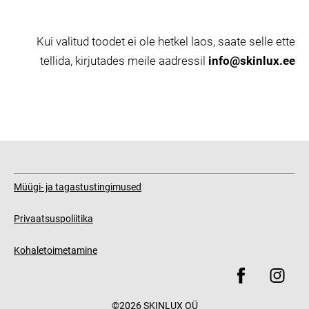
Kui valitud toodet ei ole hetkel laos, saate selle ette
tellida, kirjutades meile aadressil
info@skinlux.ee
Müügi- ja tagastustingimused
Privaatsuspoliitika
Kohaletoimetamine
©2026 SKINLUX OÜ