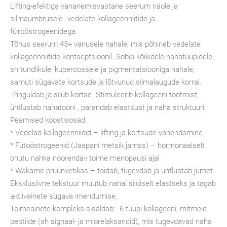
Lifting-efektiga vananemisvastane seerum näole ja
silmaümbrusele vedelate kollageenniitide ja
füтоöstrogeenidega.
Tõhus seerum 45+ vanusele nahale, mis põhineb vedelate
kollageenniitide kontseptsioonil. Sobib kõikidele nahatüüpidele,
sh tundlikule, kuperoossele ja pigmentatsiooniga nahale,
samuti sügavate kortsude ja lõtvunud silmalaugude korral.
Pinguldab ja silub kortse. Stimuleerib kollageeni tootmist,
ühtlustab nahatooni , parandab elastsust ja naha struktuuri
Peamised koostisosad:
* Vedelad kollageenniidid – lifting ja kortsude vähendamine
* Fütoöstrogeenid (Jaapani metsik jamss) – hormonaalselt
ohutu nahka noorendav toime menopausi ajal
* Wakame pruunvetikas – toidab, tugevdab ja ühtlustab jumet
Eksklusiivne tekstuur muutub nahal siidiselt elastseks ja tagab
aktiivainete sügava imendumise.
Toimeainete kompleks sisaldab: 6 tüüpi kollageeni, mitmeid
peptiide (sh signaal- ja miorelaksandid), mis tugevdavad naha