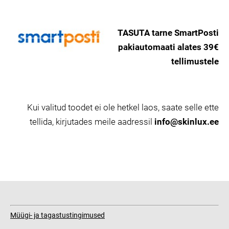
TASUTA tarne SmartPosti
pakiautomaati alates 39€
tellimustele
Kui valitud toodet ei ole hetkel laos, saate selle ette
tellida, kirjutades meile aadressil
info@skinlux.ee
Müügi- ja tagastustingimused