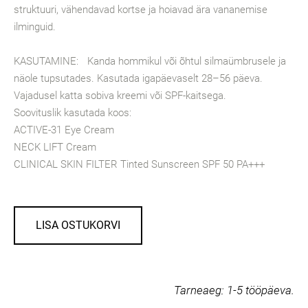
struktuuri, vähendavad kortse ja hoiavad ära vananemise
ilminguid.
KASUTAMINE: Kanda hommikul või õhtul silmaümbrusele ja
näole tupsutades. Kasutada igapäevaselt 28–56 päeva.
Vajadusel katta sobiva kreemi või SPF-kaitsega.
Soovituslik kasutada koos:
ACTIVE-31 Eye Cream
NECK LIFT Cream
CLINICAL SKIN FILTER Tinted Sunscreen SPF 50 PA+++
LISA OSTUKORVI
Tarneaeg:
1-5 tööpäeva.