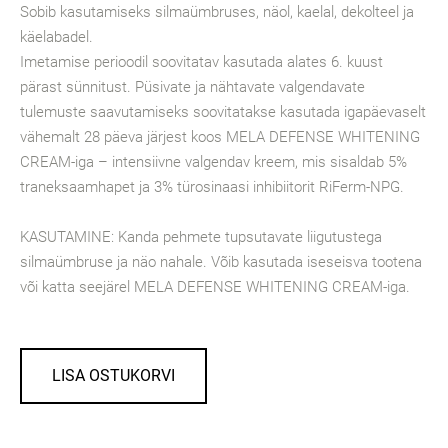
Sobib kasutamiseks silmaümbruses, näol, kaelal, dekolteel ja
käelabadel.
Imetamise perioodil soovitatav kasutada alates 6. kuust
pärast sünnitust. Püsivate ja nähtavate valgendavate
tulemuste saavutamiseks soovitatakse kasutada igapäevaselt
vähemalt 28 päeva järjest koos MELA DEFENSE WHITENING
CREAM-iga – intensiivne valgendav kreem, mis sisaldab 5%
traneksaamhapet ja 3% türosinaasi inhibiitorit RiFerm-NPG.
KASUTAMINE: Kanda pehmete tupsutavate liigutustega
silmaümbruse ja näo nahale. Võib kasutada iseseisva tootena
või katta seejärel MELA DEFENSE WHITENING CREAM-iga.
LISA OSTUKORVI