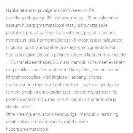
Nahka helendav ja valgendav aktiivseerum 5%
traneksaamhappe ja 3% niatsiinamiidiga. Tõhus valgendav
seerum hüperpigmentatsiooni vastu, sõltumata selle
päritolust: pärast päikese käes viibimist, pärast rasedust,
menopausi ajal, hormonaalsetest või kroonilistest haigustest
tingituna, posttraumaatiline ja aknejärgne pigmentatsioon.
Seerumi aktiivne koostis põhineb kõrgetel kontsentratsioonidel
– 5% traneksaamhapet, 3% niatsiinamiidi, 12 taimset ekstrakti
ning eksklusiivset fermenteeritud kompleksi, mis on loodud
kõrgtehnoloogilisel viisil järgides Hanbang’i (Korea
traditsiooniline meditsiin) põhimõtteid. Lisaks valgendavale
toimele omab ka antioksüdantset, vananemisvastast ning
põletikuvastast mõju, mis on eriti kasulik naha ärrituste ja
vistrike korral.
Õrna kreemja emulsiooni tekstuuriga, imendub kiiresti ning
sobib kõikidele nahatüüpidele, millel esineb
hüperpigmentatsiooni.