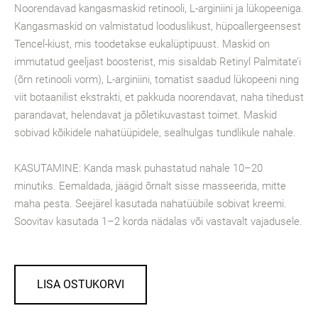
Noorendavad kangasmaskid retinooli, L-arginiini ja lükopeeniga.
Kangasmaskid on valmistatud looduslikust, hüpoallergeensest
Tencel-kiust, mis toodetakse eukalüptipuust. Maskid on
immutatud geeljast boosterist, mis sisaldab Retinyl Palmitate’i
(õrn retinooli vorm), L-arginiini, tomatist saadud lükopeeni ning
viit botaanilist ekstrakti, et pakkuda noorendavat, naha tihedust
parandavat, helendavat ja põletikuvastast toimet. Maskid
sobivad kõikidele nahatüüpidele, sealhulgas tundlikule nahale.
KASUTAMINE: Kanda mask puhastatud nahale 10–20
minutiks. Eemaldada, jäägid õrnalt sisse masseerida, mitte
maha pesta. Seejärel kasutada nahatüübile sobivat kreemi.
Soovitav kasutada 1–2 korda nädalas või vastavalt vajadusele.
LISA OSTUKORVI