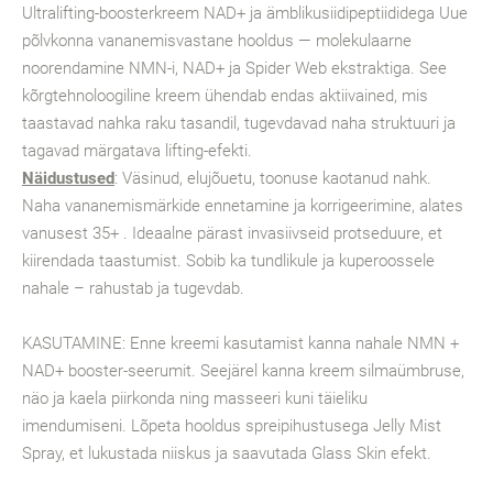
Ultralifting-boosterkreem NAD+ ja ämblikusiidipeptiididega Uue
põlvkonna vananemisvastane hooldus — molekulaarne
noorendamine NMN-i, NAD+ ja Spider Web ekstraktiga. See
kõrgtehnoloogiline kreem ühendab endas aktiivained, mis
taastavad nahka raku tasandil, tugevdavad naha struktuuri ja
tagavad märgatava lifting-efekti.
Näidustused
: Väsinud, elujõuetu, toonuse kaotanud nahk.
Naha vananemismärkide ennetamine ja korrigeerimine, alates
vanusest 35+ . Ideaalne pärast invasiivseid protseduure, et
kiirendada taastumist. Sobib ka tundlikule ja kuperoossele
nahale – rahustab ja tugevdab.
KASUTAMINE: Enne kreemi kasutamist kanna nahale NMN +
NAD+ booster-seerumit. Seejärel kanna kreem silmaümbruse,
näo ja kaela piirkonda ning masseeri kuni täieliku
imendumiseni. Lõpeta hooldus spreipihustusega Jelly Mist
Spray, et lukustada niiskus ja saavutada Glass Skin efekt.