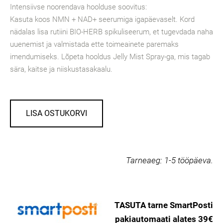
Intensiivse noorendava hoolduse soovitus:
Kasuta koos NMN + NAD+ seerumiga igapäevaselt. Kord
nädalas lisa rutiini BIO-HERB spikuliseerum, et tugevdada naha
uuenemist ja valmistada ette toimeainete paremaks
imendumiseks. Lõpeta hooldus Jelly Mist Spray-ga, mis tagab
sära, kaitse ja niiskustasakaalu.
LISA OSTUKORVI
Tarneaeg:
1-5 tööpäeva.
TASUTA tarne SmartPosti
pakiautomaati alates 39€