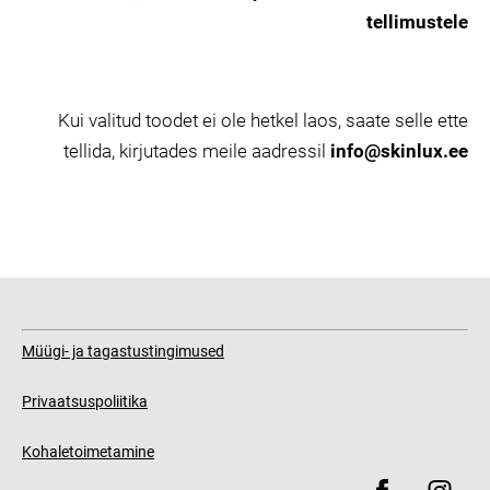
tellimustele
Kui valitud toodet ei ole hetkel laos, saate selle ette
tellida, kirjutades meile aadressil
info@skinlux.ee
Müügi- ja tagastustingimused
Privaatsuspoliitika
Kohaletoimetamine