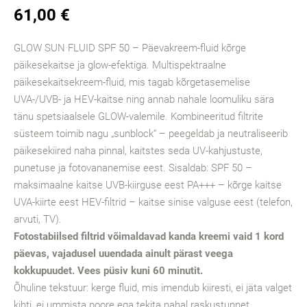
61,00 €
GLOW SUN FLUID SPF 50 – Päevakreem-fluid kõrge
päikesekaitse ja glow-efektiga. Multispektraalne
päikesekaitsekreem-fluid, mis tagab kõrgetasemelise
UVA-/UVB- ja HEV-kaitse ning annab nahale loomuliku sära
tänu spetsiaalsele GLOW-valemile. Kombineeritud filtrite
süsteem toimib nagu „sunblock“ – peegeldab ja neutraliseerib
päikesekiired naha pinnal, kaitstes seda UV-kahjustuste,
punetuse ja fotovananemise eest. Sisaldab: SPF 50 –
maksimaalne kaitse UVB-kiirguse eest PA+++ – kõrge kaitse
UVA-kiirte eest HEV-filtrid – kaitse sinise valguse eest (telefon,
arvuti, TV).
Fotostabiilsed filtrid võimaldavad kanda kreemi vaid 1 kord
päevas, vajadusel uuendada ainult pärast veega
kokkupuudet. Vees püsiv kuni 60 minutit.
Õhuline tekstuur: kerge fluid, mis imendub kiiresti, ei jäta valget
kihti, ei ummista poore ega tekita nahal raskustunnet.