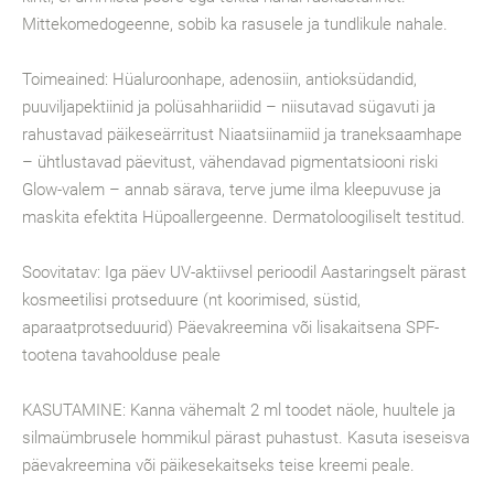
Mittekomedogeenne, sobib ka rasusele ja tundlikule nahale.
Toimeained: Hüaluroonhape, adenosiin, antioksüdandid,
puuviljapektiinid ja polüsahhariidid – niisutavad sügavuti ja
rahustavad päikeseärritust Niaatsiinamiid ja traneksaamhape
– ühtlustavad päevitust, vähendavad pigmentatsiooni riski
Glow-valem – annab särava, terve jume ilma kleepuvuse ja
maskita efektita Hüpoallergeenne. Dermatoloogiliselt testitud.
Soovitatav: Iga päev UV-aktiivsel perioodil Aastaringselt pärast
kosmeetilisi protseduure (nt koorimised, süstid,
aparaatprotseduurid) Päevakreemina või lisakaitsena SPF-
tootena tavahoolduse peale
KASUTAMINE: Kanna vähemalt 2 ml toodet näole, huultele ja
silmaümbrusele hommikul pärast puhastust. Kasuta iseseisva
päevakreemina või päikesekaitseks teise kreemi peale.