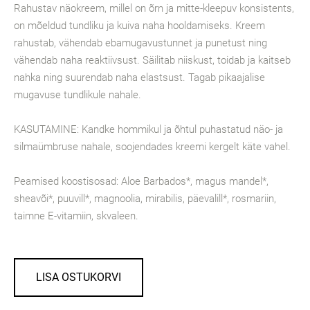
Rahustav näokreem, millel on õrn ja mitte-kleepuv konsistents,
on mõeldud tundliku ja kuiva naha hooldamiseks. Kreem
rahustab, vähendab ebamugavustunnet ja punetust ning
vähendab naha reaktiivsust. Säilitab niiskust, toidab ja kaitseb
nahka ning suurendab naha elastsust. Tagab pikaajalise
mugavuse tundlikule nahale.
KASUTAMINE: Kandke hommikul ja õhtul puhastatud näo- ja
silmaümbruse nahale, soojendades kreemi kergelt käte vahel.
Peamised koostisosad: Aloe Barbados*, magus mandel*,
sheavõi*, puuvill*, magnoolia, mirabilis, päevalill*, rosmariin,
taimne E-vitamiin, skvaleen.
LISA OSTUKORVI