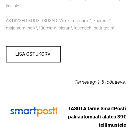
kaelale.
AKTIIVSED KOOSTISOSAD: Viiruk, rosmariin*, küpress*,
majoraan*, nelk*, tüümian*, sidrun*, lavendel*, petit grain*
LISA OSTUKORVI
Tarneaeg:
1-5 tööpäeva.
TASUTA tarne SmartPosti
pakiautomaati alates 39€
tellimustele