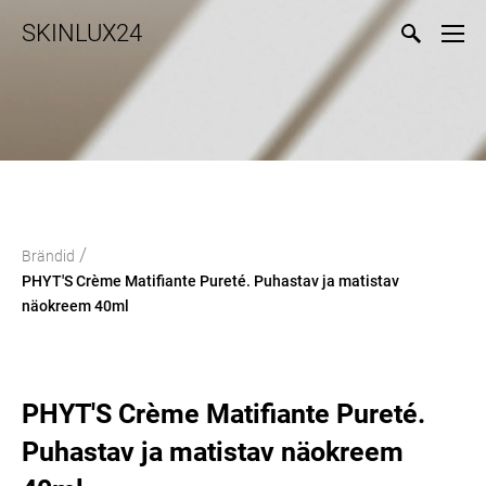
SKINLUX24
/
Brändid
PHYT'S Crème Matifiante Pureté. Puhastav ja matistav
näokreem 40ml
PHYT'S Crème Matifiante Pureté.
Puhastav ja matistav näokreem