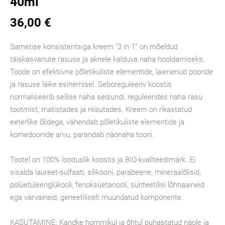
40ml
36,00 €
Sametise konsistentsiga kreem “3 in 1” on mõeldud
täiskasvanute rasuse ja aknele kalduva naha hooldamiseks.
Toode on efektiivne põletikuliste elementide, laienenud pooride
ja rasuse läike esinemisel. Seboreguleeriv koostis
normaliseerib sellise naha seisundi, reguleerides naha rasu
tootmist, matistades ja niisutades. Kreem on rikastatud
eeterlike õlidega, vähendab põletikuliste elementide ja
komedoonide arvu, parandab näonaha tooni.
Tootel on 100% looduslik koostis ja BIO-kvaliteedimärk. Ei
sisalda laureet-sulfaati, silikooni, parabeene, mineraalõlisid,
polüetüleenglükooli, fenoksüetanooli, sünteetilisi lõhnaaineid
ega värvaineid, geneetiliselt muundatud komponente.
KASUTAMINE: Kandke hommikul ja õhtul puhastatud näole ja