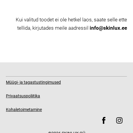
Kui valitud toodet ei ole hetkel laos, saate selle ette
tellida, kirjutades meile aadressil
info@skinlux.ee
Müügi- ja tagastustingimused
Privaatsuspoliitika
Kohaletoimetamine