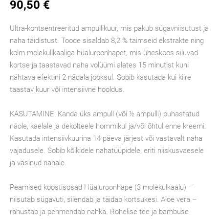
90,50 €
Ultra-kontsentreeritud ampullikuur, mis pakub sügavniisutust ja
naha täidistust. Toode sisaldab 8,2 % taimseid ekstrakte ning
kolm molekulikaaliga hüaluroonhapet, mis üheskoos siluvad
kortse ja taastavad naha volüümi alates 15 minutist kuni
nähtava efektini 2 nädala jooksul. Sobib kasutada kui kiire
taastav kuur või intensiivne hooldus.
KASUTAMINE: Kanda üks ampull (või ½ ampulli) puhastatud
näole, kaelale ja dekolteele hommikul ja/või õhtul enne kreemi.
Kasutada intensiivkuurina 14 päeva järjest või vastavalt naha
vajadusele. Sobib kõikidele nahatüüpidele, eriti niiskusvaesele
ja väsinud nahale.
Peamised koostisosad Hüaluroonhape (3 molekulkaalu) –
niisutab sügavuti, silendab ja täidab kortsukesi. Aloe vera –
rahustab ja pehmendab nahka. Rohelise tee ja bambuse