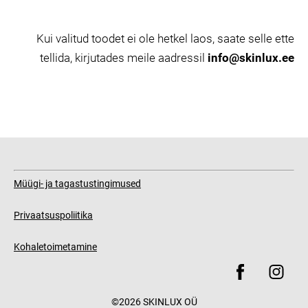
Kui valitud toodet ei ole hetkel laos, saate selle ette
tellida, kirjutades meile aadressil
info@skinlux.ee
Müügi- ja tagastustingimused
Privaatsuspoliitika
Kohaletoimetamine
©2026 SKINLUX OÜ