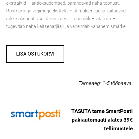
ekstraktid – antioksüdantsed, parandavad naha toonust.
Rosmariin ja viigimarjaekstrakt – stimuleerivad ja kaitsevad
rakke oksüdatiivse stressi eest. Looduslik E-vitamiin –
tugevdab naha kaitsebarjääri ja vähendab vananemismärke.
LISA OSTUKORVI
Tarneaeg:
1-5 tööpäeva.
TASUTA tarne SmartPosti
pakiautomaati alates 39€
tellimustele