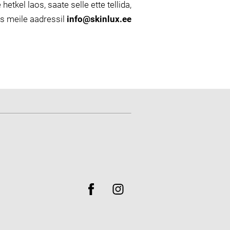
 hetkel laos, saate selle ette tellida,
es meile aadressil
info@skinlux.ee