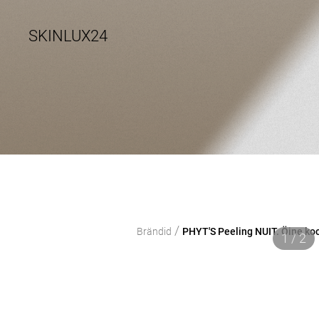
SKINLUX24
/
Brändid
PHYT'S Peeling NUIT. Öine koor
1 / 2