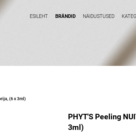
ESILEHT
BRÄNDID
NÄIDUSTUSED
KATE
ija, (6 x 3ml)
PHYT'S Peeling NUIT.
3ml)