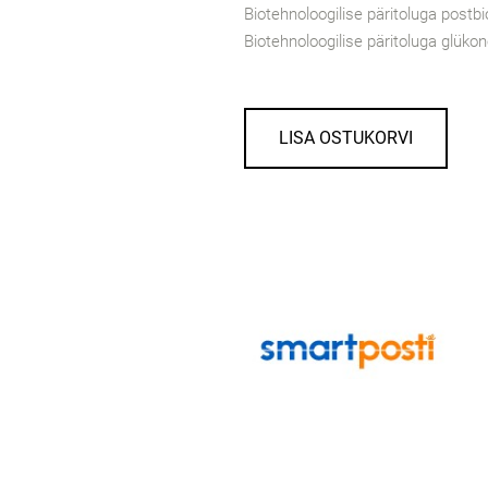
Biotehnoloogilise päritoluga postb
Biotehnoloogilise päritoluga glüko
LISA OSTUKORVI