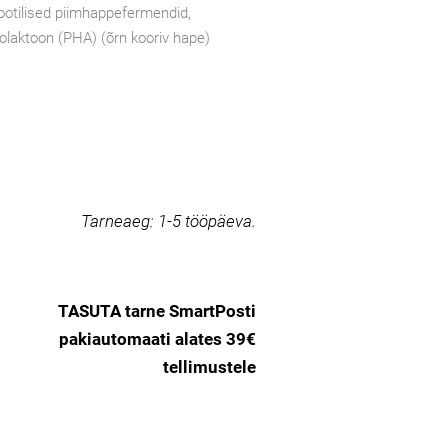
iootilised piimhappefermendid,
nolaktoon (PHA) (õrn kooriv hape)
Tarneaeg:
1-5 tööpäeva.
TASUTA tarne SmartPosti
pakiautomaati alates 39€
tellimustele