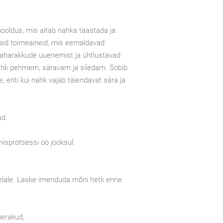
 hooldus, mis aitab nahka taastada ja
vaid toimeaineid, mis eemaldavad
naharakkude uuenemist ja ühtlustavad
ahk pehmem, säravam ja siledam. Sobib
 eriti kui nahk vajab täiendavat sära ja
ud.
isprotsessi öö jooksul.
kaelale. Laske imenduda mõni hetk enne
merakud,