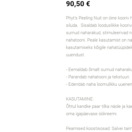
90,50 €
Phyt's Peeling Nuit on öine kooriv
siluda. Sisaldab looduslikke koori
surnud naharakud, stimuleerivad 
nahatooni. Peale kasutamist on n
kasutamiseks kõigile nahatüüpidele,
uuendust.
- Eemaldab õrnalt surnud naharak
- Parandab nahatooni ja tekstuuri.
- Edendab naha loomulikku uuenem
KASUTAMINE:
Õhtul kandke paar tilka näole ja 
oma igapäevase öökreemi.
Peamised koostisosad: Salvei tai