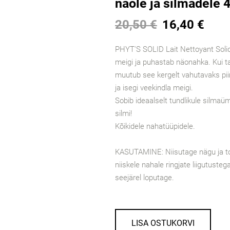
näole ja silmadele 
20,50 €
16,40 €
PHYT'S SOLID Lait Nettoyant Soli
meigi ja puhastab näonahka. Kui 
muutub see kergelt vahutavaks pi
ja isegi veekindla meigi.
Sobib ideaalselt tundlikule silmaüm
silmi!
Kõikidele nahatüüpidele.
KASUTAMINE: Niisutage nägu ja to
niiskele nahale ringjate liigutuste
seejärel loputage.
LISA OSTUKORVI