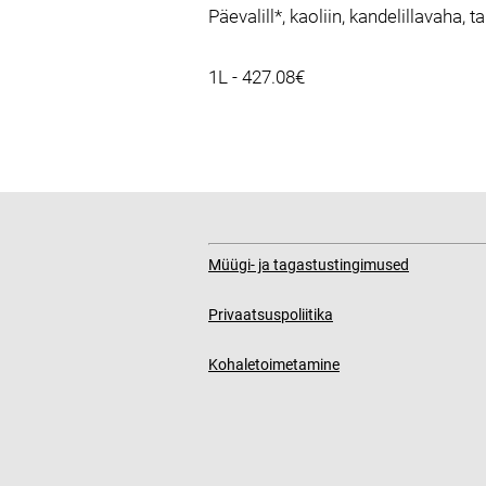
Päevalill*, kaoliin, kandelillavaha, 
1L - 427.08€
Müügi- ja tagastustingimused
Privaatsuspoliitika
Kohaletoimetamine