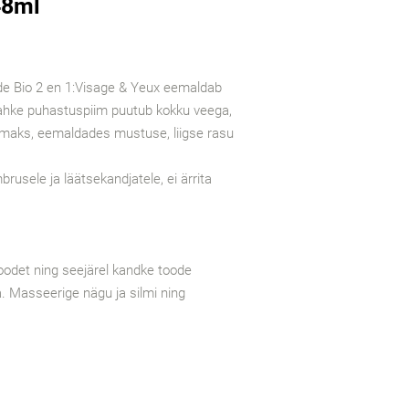
48ml
de Bio 2 en 1:Visage & Yeux eemaldab
tahke puhastuspiim puutub kokku veega,
imaks, eemaldades mustuse, liigse rasu
brusele ja läätsekandjatele, ei ärrita
odet ning seejärel kandke toode
ga. Masseerige nägu ja silmi ning