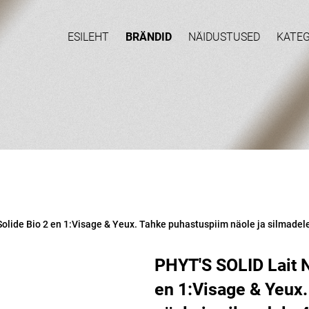
ESILEHT
BRÄNDID
NÄIDUSTUSED
KATE
olide Bio 2 en 1:Visage & Yeux. Tahke puhastuspiim näole ja silmadel
PHYT'S SOLID Lait N
en 1:Visage & Yeux