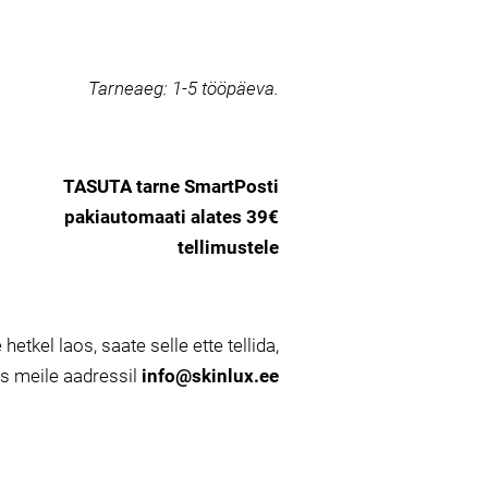
Tarneaeg:
1-5 tööpäeva.
TASUTA tarne SmartPosti
pakiautomaati alates 39€
tellimustele
 hetkel laos, saate selle ette tellida,
es meile aadressil
info@skinlux.ee