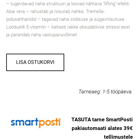
– tugevdavad naha struktuuri ja loovad nähtava “lifting”-efekti.
Aloe vera – rahustab ja niisutab nahka. Tremella-
polüsahhariidid – tagavad naha siidisuse ja sügavniisutuse.
Looduslik E-vitamiin – kaitseb rakke oksüdatiivse stressi eest
ja parandab naha vastupanuvõimet. .
LISA OSTUKORVI
Tarneaeg:
1-5 tööpäeva.
TASUTA tarne SmartPosti
pakiautomaati alates 39€
tellimustele