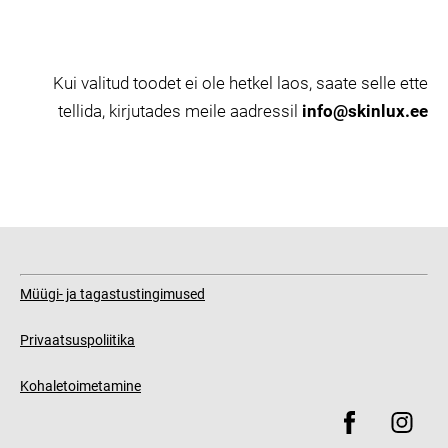
Kui valitud toodet ei ole hetkel laos, saate selle ette
tellida, kirjutades meile aadressil
info@skinlux.ee
Müügi- ja tagastustingimused
Privaatsuspoliitika
Kohaletoimetamine