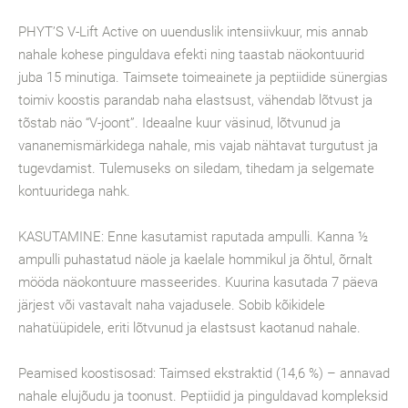
PHYT’S V-Lift Active on uuenduslik intensiivkuur, mis annab
nahale kohese pinguldava efekti ning taastab näokontuurid
juba 15 minutiga. Taimsete toimeainete ja peptiidide sünergias
toimiv koostis parandab naha elastsust, vähendab lõtvust ja
tõstab näo “V-joont”. Ideaalne kuur väsinud, lõtvunud ja
vananemismärkidega nahale, mis vajab nähtavat turgutust ja
tugevdamist. Tulemuseks on siledam, tihedam ja selgemate
kontuuridega nahk.
KASUTAMINE: Enne kasutamist raputada ampulli. Kanna ½
ampulli puhastatud näole ja kaelale hommikul ja õhtul, õrnalt
mööda näokontuure masseerides. Kuurina kasutada 7 päeva
järjest või vastavalt naha vajadusele. Sobib kõikidele
nahatüüpidele, eriti lõtvunud ja elastsust kaotanud nahale.
Peamised koostisosad: Taimsed ekstraktid (14,6 %) – annavad
nahale elujõudu ja toonust. Peptiidid ja pinguldavad kompleksid