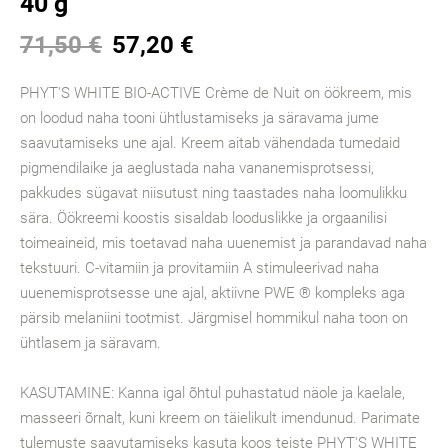
40 g
71,50 €
57,20 €
PHYT'S WHITE BIO-ACTIVE Crème de Nuit on öökreem, mis
on loodud naha tooni ühtlustamiseks ja säravama jume
saavutamiseks une ajal. Kreem aitab vähendada tumedaid
pigmendilaike ja aeglustada naha vananemisprotsessi,
pakkudes sügavat niisutust ning taastades naha loomulikku
sära. Öökreemi koostis sisaldab looduslikke ja orgaanilisi
toimeaineid, mis toetavad naha uuenemist ja parandavad naha
tekstuuri. C-vitamiin ja provitamiin A stimuleerivad naha
uuenemisprotsesse une ajal, aktiivne PWE ® kompleks aga
pärsib melaniini tootmist. Järgmisel hommikul naha toon on
ühtlasem ja säravam.
KASUTAMINE: Kanna igal õhtul puhastatud näole ja kaelale,
masseeri õrnalt, kuni kreem on täielikult imendunud. Parimate
tulemuste saavutamiseks kasuta koos teiste PHYT'S WHITE