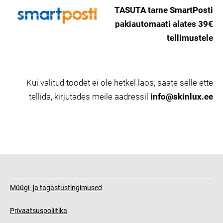
TASUTA tarne SmartPosti
pakiautomaati alates 39€
tellimustele
Kui valitud toodet ei ole hetkel laos, saate selle ette
tellida, kirjutades meile aadressil
info@skinlux.ee
Müügi- ja tagastustingimused
Privaatsuspoliitika