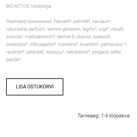
BIO-ACTIVE toodetega.
Peamised koostisosad: Päevalill*, palmiõli*, karulauk*,
naturaalne parfüüm, taimne glütseriin, lagrits*, soja*, nisuõli,
acerola*, maltodekstriin*, taimne E-vitamiin, looduslik
bisabolool*, mõruapelsin*, kurereha*, lavandiin*, palmaroosi *,
raudrohi*, petersell, roosipuu*, taliroheline*, porgand, seller,
basiilik*.
LISA OSTUKORVI
Tarneaeg:
1-5 tööpäeva.