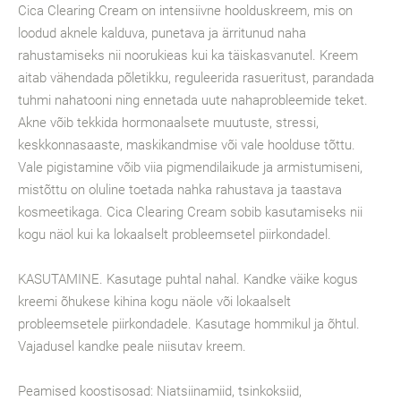
Cica Clearing Cream on intensiivne hoolduskreem, mis on
loodud aknele kalduva, punetava ja ärritunud naha
rahustamiseks nii noorukieas kui ka täiskasvanutel. Kreem
aitab vähendada põletikku, reguleerida rasueritust, parandada
tuhmi nahatooni ning ennetada uute nahaprobleemide teket.
Akne võib tekkida hormonaalsete muutuste, stressi,
keskkonnasaaste, maskikandmise või vale hoolduse tõttu.
Vale pigistamine võib viia pigmendilaikude ja armistumiseni,
mistõttu on oluline toetada nahka rahustava ja taastava
kosmeetikaga. Cica Clearing Cream sobib kasutamiseks nii
kogu näol kui ka lokaalselt probleemsetel piirkondadel.
KASUTAMINE. Kasutage puhtal nahal. Kandke väike kogus
kreemi õhukese kihina kogu näole või lokaalselt
probleemsetele piirkondadele. Kasutage hommikul ja õhtul.
Vajadusel kandke peale niisutav kreem.
Peamised koostisosad: Niatsiinamiid, tsinkoksiid,