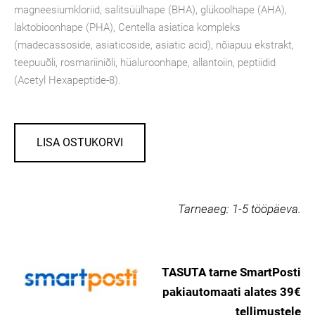
magneesiumkloriid, salitsüülhape (BHA), glükoolhape (AHA),
laktobioonhape (PHA), Centella asiatica kompleks
(madecassoside, asiaticoside, asiatic acid), nõiapuu ekstrakt,
teepuuõli, rosmariiniõli, hüaluroonhape, allantoiin, peptiidid
(Acetyl Hexapeptide-8).
LISA OSTUKORVI
Tarneaeg:
1-5 tööpäeva.
TASUTA tarne SmartPosti
pakiautomaati alates 39€
tellimustele