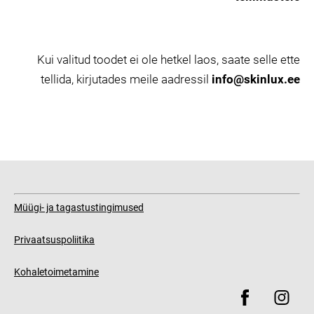
Kui valitud toodet ei ole hetkel laos, saate selle ette
tellida, kirjutades meile aadressil
info@skinlux.ee
Müügi- ja tagastustingimused
Privaatsuspoliitika
Kohaletoimetamine