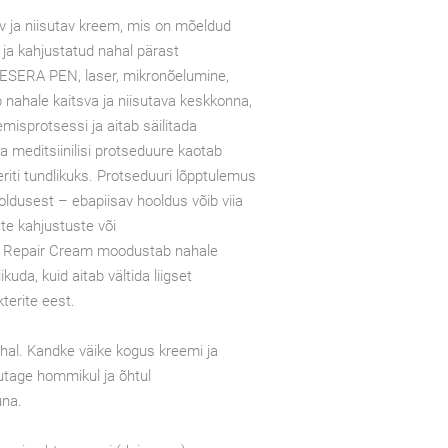
v ja niisutav kreem, mis on mõeldud
 ja kahjustatud nahal pärast
HESERA PEN, laser, mikronõelumine,
 nahale kaitsva ja niisutava keskkonna,
isprotsessi ja aitab säilitada
a meditsiinilisi protseduure kaotab
eriti tundlikuks. Protseduuri lõpptulemus
oldusest – ebapiisav hooldus võib viia
e kahjustuste või
ng Repair Cream moodustab nahale
ikuda, kuid aitab vältida liigset
terite eest.
al. Kandke väike kogus kreemi ja
utage hommikul ja õhtul
una.