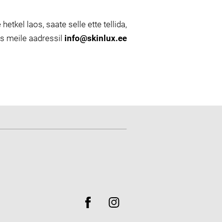
 hetkel laos, saate selle ette tellida,
es meile aadressil
info@skinlux.ee