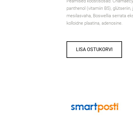
Peamised koostisosad: Chamaecypa
panthenol (vitamiin B5), glütseriin, j
mesilasvaha, Boswellia serrata ek
kolloidne plaatina, adenosine.
LISA OSTUKORVI