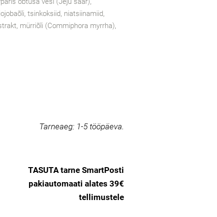
ris obtusa vesi (Jeju saar),
ojobaõli, tsinkoksiid, niatsiinamiid,
strakt, mürriõli (Commiphora myrrha),
Tarneaeg:
1-5 tööpäeva.
TASUTA tarne SmartPosti
pakiautomaati alates 39€
tellimustele