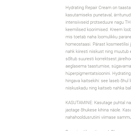
Hydrating Repair Cream on taasta
kasutamiseks punetaval, ärritunud
intensiivseid protseduure nagu T
keemilised koorimised. Kreem loob
mis toetab naha loomulikku paranem
homeostaasi. Pärast kosmeetilisi j
nahk kiiresti niiskust ning muutub 
sõltub suuresti korrektsest järelho
aeglasema taastumise, sügavamat
hüperpigmentatsioonini. Hydrati
hingava kaitsekihi: see laseb õhul li
niiskuskadu ning kaitseb nahka bak
KASUTAMINE: Kasutage puhtal nah
jaotage õhukese kihina näole. Kas
nahahooldusrutiini viimase samm