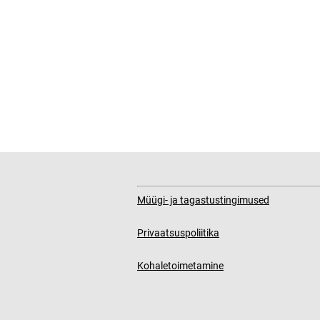
Müügi- ja tagastustingimused
Privaatsuspoliitika
Kohaletoimetamine