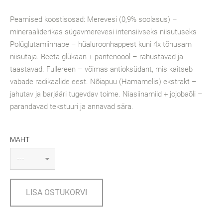
Peamised koostisosad: Merevesi (0,9% soolasus) –
mineraaliderikas sügavmerevesi intensiivseks niisutuseks
Polüglutamiinhape – hüaluroonhappest kuni 4x tõhusam
niisutaja. Beeta-glükaan + pantenoool – rahustavad ja
taastavad. Fullereen – võimas antioksüdant, mis kaitseb
vabade radikaalide eest. Nõiapuu (Hamamelis) ekstrakt –
jahutav ja barjääri tugevdav toime. Niasiinamiid + jojobaõli –
parandavad tekstuuri ja annavad sära.
MAHT
LISA OSTUKORVI