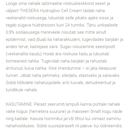
Looge oma nahale optimaalne niiskuskeskkond seest ja
väljast! THESERA Hydroglow Cell Cream täidab naha
veekanalid niiskusega, lukustab selle pikaks ajaks sisse ja
tagab sügava hüdratsiooni kuni 24 tunniks. Tänu unikaalsele
0,9% soolasusega mereveele niisutab see mitte ainult
epidermist, vaid jõuab ka naharakkudeni, tugevdades barjääri ja
andes terve, kastejase sära. Sügav niisutamine seestpoolt
(veekanalite kaudu) Hoiab ära niiskuse kadu ja lukustab
toimeained nahka. Tugevdab naha barjääri ja rahustab
ärritunud, kuiva nahka. Kiire imendumine – ei jäta kleepuvat
tunnet. Jätab naha pehmeks, siledaks, elastseks ja säravaks.
Sobib kõikidele nahatüüpidele, eriti kuivale, dehüdreeritud ja
tundlikule nahale.
KASUTAMINE: Pärast seerumit/ampulli kanna puhtale nahale
väike kogus (hernetera suurune) ja masseeri õrnalt kogu näole
ning kaelale. Kasuta hommikul ja/või õhtul kui viimast sammu
nahahoolduses. Sobib suurepäraselt nii päeva- kui öökreemiks.