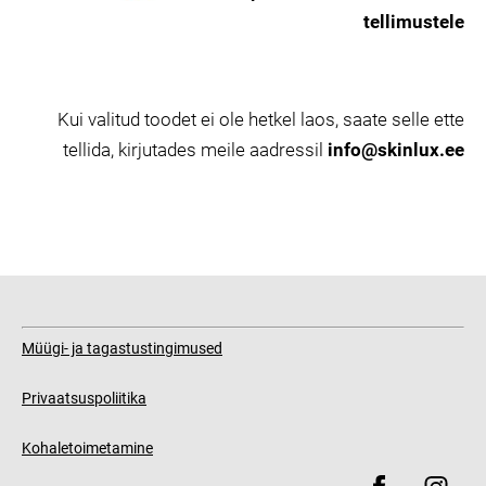
tellimustele
Kui valitud toodet ei ole hetkel laos, saate selle ette
tellida, kirjutades meile aadressil
info@skinlux.ee
Müügi- ja tagastustingimused
Privaatsuspoliitika
Kohaletoimetamine