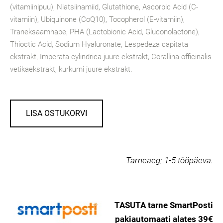
(vitamiinipuu), Niatsiinamiid, Glutathione, Ascorbic Acid (C-
vitamiin), Ubiquinone (CoQ10), Tocopherol (E-vitamiin),
Traneksaamhape, PHA (Lactobionic Acid, Gluconolactone),
Thioctic Acid, Sodium Hyaluronate, Lespedeza capitata
ekstrakt, Imperata cylindrica juure ekstrakt, Corallina officinalis
vetikaekstrakt, kurkumi juure ekstrakt.
LISA OSTUKORVI
Tarneaeg:
1-5 tööpäeva.
TASUTA tarne SmartPosti
pakiautomaati alates 39€