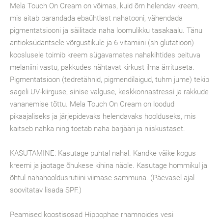
Mela Touch On Cream on võimas, kuid õrn helendav kreem,
mis aitab parandada ebaühtlast nahatooni, vähendada
pigmentatsiooni ja säilitada naha loomulikku tasakaalu. Tänu
antioksüdantsele võrgustikule ja 6 vitamiini (sh glutatioon)
kooslusele toimib kreem sügavamates nahakihtides peituva
melaniini vastu, pakkudes nähtavat kirkust ilma ärrituseta.
Pigmentatsioon (tedretähnid, pigmendilaigud, tuhm jume) tekib
sageli UV-kiirguse, sinise valguse, keskkonnastressi ja rakkude
vananemise tõttu. Mela Touch On Cream on loodud
pikaajaliseks ja järjepidevaks helendavaks hoolduseks, mis
kaitseb nahka ning toetab naha barjääri ja niiskustaset.
KASUTAMINE: Kasutage puhtal nahal. Kandke väike kogus
kreemi ja jaotage õhukese kihina näole. Kasutage hommikul ja
õhtul nahahooldusrutiini viimase sammuna. (Päevasel ajal
soovitatav lisada SPF.)
Peamised koostisosad Hippophae rhamnoides vesi