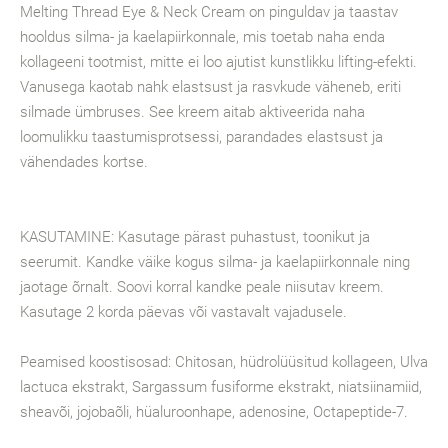
Melting Thread Eye & Neck Cream on pinguldav ja taastav
hooldus silma- ja kaelapiirkonnale, mis toetab naha enda
kollageeni tootmist, mitte ei loo ajutist kunstlikku lifting-efekti.
Vanusega kaotab nahk elastsust ja rasvkude väheneb, eriti
silmade ümbruses. See kreem aitab aktiveerida naha
loomulikku taastumisprotsessi, parandades elastsust ja
vähendades kortse.
KASUTAMINE: Kasutage pärast puhastust, toonikut ja
seerumit. Kandke väike kogus silma- ja kaelapiirkonnale ning
jaotage õrnalt. Soovi korral kandke peale niisutav kreem.
Kasutage 2 korda päevas või vastavalt vajadusele.
Peamised koostisosad: Chitosan, hüdrolüüsitud kollageen, Ulva
lactuca ekstrakt, Sargassum fusiforme ekstrakt, niatsiinamiid,
sheavõi, jojobaõli, hüaluroonhape, adenosine, Octapeptide-7.