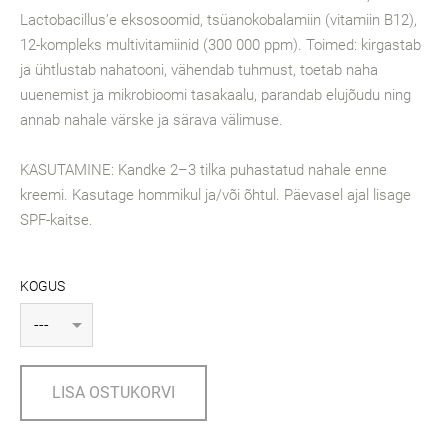
Lactobacillus’e eksosoomid, tsüanokobalamiin (vitamiin B12),
12-kompleks multivitamiinid (300 000 ppm). Toimed: kirgastab
ja ühtlustab nahatooni, vähendab tuhmust, toetab naha
uuenemist ja mikrobioomi tasakaalu, parandab elujõudu ning
annab nahale värske ja särava välimuse.
KASUTAMINE: Kandke 2–3 tilka puhastatud nahale enne
kreemi. Kasutage hommikul ja/või õhtul. Päevasel ajal lisage
SPF-kaitse.
KOGUS
LISA OSTUKORVI