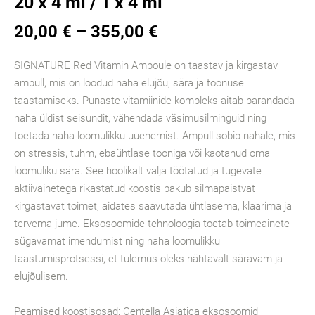
20 x 4 ml / 1 x 4 ml
20,00 €
–
355,00 €
SIGNATURE Red Vitamin Ampoule on taastav ja kirgastav
ampull, mis on loodud naha elujõu, sära ja toonuse
taastamiseks. Punaste vitamiinide kompleks aitab parandada
naha üldist seisundit, vähendada väsimusilminguid ning
toetada naha loomulikku uuenemist. Ampull sobib nahale, mis
on stressis, tuhm, ebaühtlase tooniga või kaotanud oma
loomuliku sära. See hoolikalt välja töötatud ja tugevate
aktiivainetega rikastatud koostis pakub silmapaistvat
kirgastavat toimet, aidates saavutada ühtlasema, klaarima ja
tervema jume. Eksosoomide tehnoloogia toetab toimeainete
sügavamat imendumist ning naha loomulikku
taastumisprotsessi, et tulemus oleks nähtavalt säravam ja
elujõulisem.
Peamised koostisosad: Centella Asiatica eksosoomid,